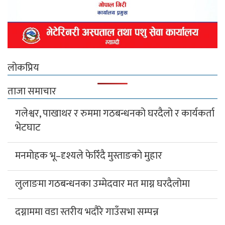
लोकप्रिय
ताजा समाचार
गलेश्वर, पाखाथर र रुममा गठबन्धनको घरदैलो र कार्यकर्ता
भेटघाट
मनमोहक भू–दृश्यले फेरिँदै मुस्ताङको मुहार
लुलाङमा गठबन्धनका उम्मेदवार मत माग्न घरदैलोमा
दग्नाममा वडा स्तरीय भदौरे गाउँसभा सम्पन्न