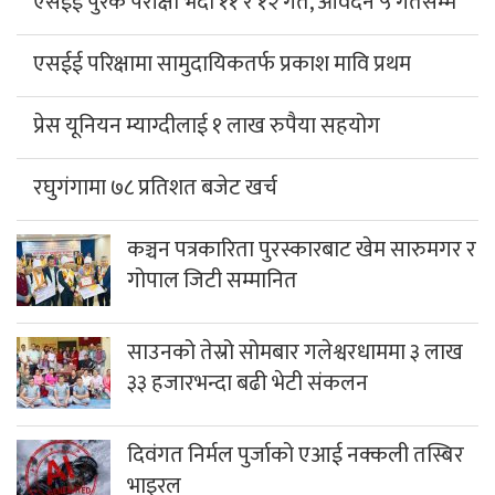
एसईई पुरक परीक्षा भदौ ११ र १२ गते, आवेदन ५ गतेसम्म
एसईई परिक्षामा सामुदायिकतर्फ प्रकाश मावि प्रथम
प्रेस यूनियन म्याग्दीलाई १ लाख रुपैया सहयोग
रघुगंगामा ७८ प्रतिशत बजेट खर्च
कञ्चन पत्रकारिता पुरस्कारबाट खेम सारुमगर र
गोपाल जिटी सम्मानित
साउनको तेस्रो सोमबार गलेश्वरधाममा ३ लाख
३३ हजारभन्दा बढी भेटी संकलन
दिवंगत निर्मल पुर्जाको एआई नक्कली तस्बिर
भाइरल