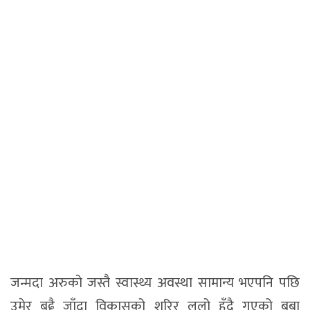
जन्मदा अरुको जस्तै स्वास्थ्य अवस्था सामान्य भएपनि पछि
उमेर बढ्ढै जाँदा विकासको शरिर लुलो हुँदै गएको बुबा