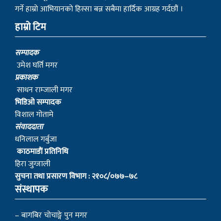
गर्ने हाम्रो आभियानको हिस्सा बन्न सबैमा हार्दिक आग्रह गर्दछौं ।
हाम्रो टिम
सम्पादक
उमेश घर्ति मगर
प्रकाशक
साधन राम्जाली मगर
भिडिओ सम्पादक
विशाल गोतामे
स‌ंवाददाता
धनिलाल गर्बुजा
काठमाडाैं प्रतिनिधि
हिरा जुग्जाली
सुचना तथा प्रसारण विभाग : २१०८/०७७–७८
संस्थापक
– बागबिर चोचाङ्गे पुन मगर