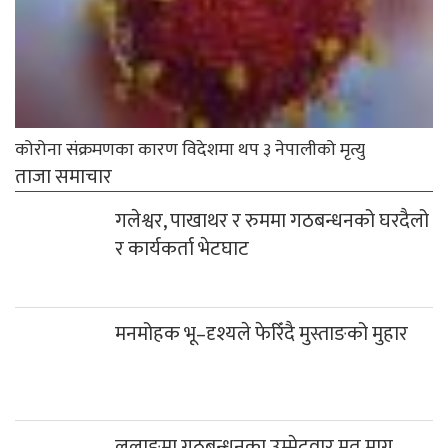
कोरोना संक्रमणका कारण विदेशमा थप ३ नेपालीको मृत्यु
ताजा समाचार
गलेश्वर, पाखाथर र रुममा गठबन्धनको घरदैलो
र कार्यकर्ता भेटघाट
मनमोहक भू–दृश्यले फेरिँदै मुस्ताङको मुहार
लुलाङमा गठबन्धनका उम्मेदवार मत माग्न