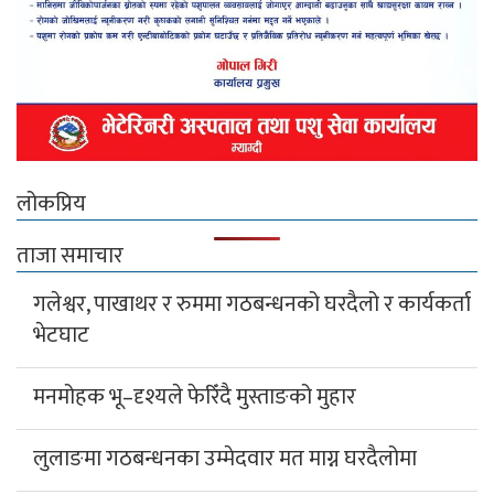
लोकप्रिय
ताजा समाचार
गलेश्वर, पाखाथर र रुममा गठबन्धनको घरदैलो र कार्यकर्ता
भेटघाट
मनमोहक भू–दृश्यले फेरिँदै मुस्ताङको मुहार
लुलाङमा गठबन्धनका उम्मेदवार मत माग्न घरदैलोमा