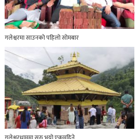
गलेश्वरमा साउनको पहिलो सोमबार
गलेश्वरधाममा सुरु भयो एकमहिने