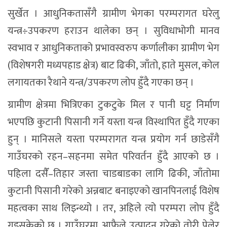
सुर्खेत । आधुनिकतासँगै ग्रामीण भेगका परम्परागत घरेलु
यन्त्र÷उपकरण हराउन थालेका छन् । सुविधाभोगी मानव
स्वभाव र आधुनिकताको प्रभावस्वरुप कर्णालीका ग्रामीण भेग
(विशेषगरी मध्यपहाड क्षेत्र) बाट ढिकी, जाँतो, हाते मुसल, कोल
लगायतका रैथाने यन्त्र/उपकरण लोप हुँदै गएका छन् ।
ग्रामीण क्षेत्रमा भित्रिएका टुकटुके मिल र पानी घट्ट निर्माण
भएपछि कुटानी पिसानी गर्ने यस्ता यन्त्र विस्थापित हुँदै गएका
हुन् । मानिसले यस्ता परम्परागत यन्त्र प्रयोग गर्न छाडेसँगै
गाउँघरको रहन–सहनमा समेत परिवर्तन हुँदै आएको छ ।
पहिला दसैँ–तिहार जस्ता चाडबाडका लागि ढिकी, जाँतोमा
कुटानी पिसानी गरेको अन्नबाट बनाइएको खानपिनलाई विशेष
महत्वका साथ लिइन्थ्यो । तर, अहिले त्यो परम्परा लोप हुँदै
गइसकेको छ । गाउँघरमा आफैले उत्पादन गरेको तोरी पेलेर