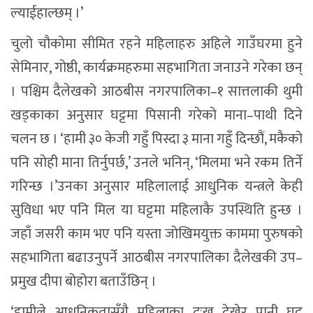
ल्याईहाल्छम् ।’
चुलो चौकोमा सीमित रहने महिलाहरु अहिले गाउँघरमा हुने
सेमिनार, गोष्ठी, कार्यक्रमहरुमा सहभागिता जनाउने गरेका छन्
। पश्चिम दैलेखको आठबीस नगरपालिका–१ सात्तलाकी थुमी
खड्काका अनुसार घट्टमा पिसानी गरेको माना–पाथी दिने
चलन छ । ‘हामी ३० केजी गहुँ पिस्दा ३ माना गहुँ दिन्छौं, मकैको
पनि सोही माना तिर्नुपर्छ,’ उनले भनिन्, ‘मिलमा भने रकम तिर्ने
गरिन्छ ।’उनका अनुसार महिलालाई आधुनिक यन्त्रले केही
सुविधा भए पनि मिल या घट्टमा महिलाकै उपस्थिति हुन्छ ।
जहाँ जसरी काम भए पनि यस्ता जोखिमयुक्त काममा पुरुषको
सहभागिता बढाउनुपर्ने आठबीस नगरपालिका दैलेखकी उप–
प्रमुख दीपा बोहोरा बताउँछिन् ।
‘हामीले आधुनिकतासँगै महिलाका दुःख देखेर पानी घट्ट