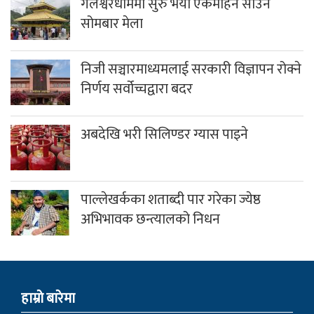
गलेश्वरधाममा सुरु भयो एकमहिने साउने
सोमबार मेला
निजी सञ्चारमाध्यमलाई सरकारी विज्ञापन रोक्ने
निर्णय सर्वोच्चद्वारा बदर
अबदेखि भरी सिलिण्डर ग्यास पाइने
पाल्लेखर्कका शताब्दी पार गरेका ज्येष्ठ
अभिभावक छन्त्यालको निधन
हाम्राे बारेमा