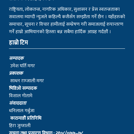
राष्ट्रियता, लोकतन्त्र, नागरिक अधिकार, सुशासन र प्रेस स्वतन्त्रताका
सवालमा म्याग्दी न्युजले कहिल्यै कसैसँग सम्झौता गर्ने छैन । यहाँहरुको
समाचार, सूचना र विचार हामीलाई सम्प्रेषण गरी समाजलाई रुपान्तरण
गर्ने हाम्रो आभियानको हिस्सा बन्न सबैमा हार्दिक आग्रह गर्दछौं ।
हाम्रो टिम
सम्पादक
उमेश घर्ति मगर
प्रकाशक
साधन राम्जाली मगर
भिडिओ सम्पादक
विशाल गोतामे
स‌ंवाददाता
धनिलाल गर्बुजा
काठमाडाैं प्रतिनिधि
हिरा जुग्जाली
सुचना तथा प्रसारण विभाग : २१०८/०७७–७८