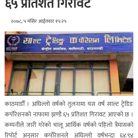
६५ प्रतिशत गिरावट
२०७८, ५ मंसिर आईतवार १५:२५
काठमाडौँ । अघिल्लो वर्षको तुलनामा यस वर्ष साल्ट ट्रेडिङ
कर्पोरेशनको नाफामा झण्डै ६५ प्रतिशत गिरावट आएको छ ।
कम्पनीले जारी गरेको चालू आर्थिक वर्षको पहिलो त्रैमासको
रिपोर्ट अनुसार कर्पोरेशनले अघिल्लो वर्षभन्दा ६४.९४