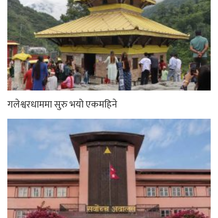
गलेश्वरधाममा सुरु भयो एकमहिने