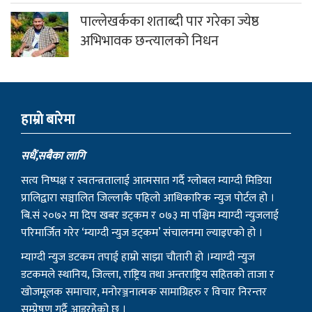
पाल्लेखर्कका शताब्दी पार गरेका ज्येष्ठ
अभिभावक छन्त्यालको निधन
हाम्राे बारेमा
सधैं,सबैका लागि
सत्य निष्पक्ष र स्वतन्त्रतालाई आत्मसात गर्दै ग्लोबल म्याग्दी मिडिया
प्रालिद्वारा सञ्चालित जिल्लाकै पहिलो आधिकारिक न्युज पोर्टल हो ।
बि.सं २०७२ मा दिप खबर डट्कम र ०७३ मा पश्चिम म्याग्दी न्युजलाई
परिमार्जित गरेर ‘म्याग्दी न्युज डट्कम’ संचालनमा ल्याइएको हो ।
म्याग्दी न्युज डटकम तपाई हाम्रो साझा चौतारी हो ।म्याग्दी न्युज
डटकमले स्थानिय, जिल्ला, राष्ट्रिय तथा अन्तराष्ट्रिय सहितको ताजा र
खोजमूलक समाचार, मनोरञ्जनात्मक सामाग्रिहरु र विचार निरन्तर
सम्प्रेषण गर्दै आइरहेको छ ।