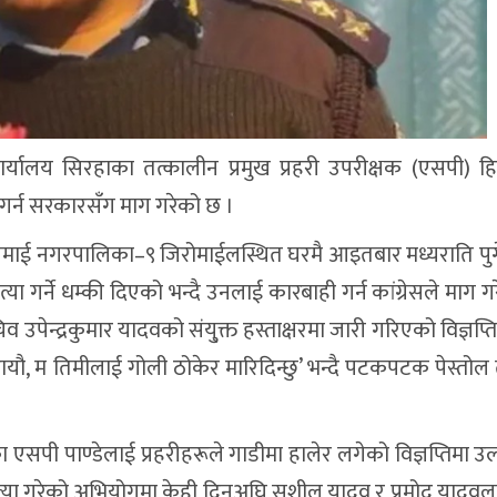
कार्यालय सिरहाका तत्कालीन प्रमुख प्रहरी उपरीक्षक (एसपी) हि
गर्न सरकारसँग माग गरेको छ ।
गढीमाई नगरपालिका–९ जिरोमाईलस्थित घरमै आइतबार मध्यराति पु
त्या गर्ने धम्की दिएको भन्दै उनलाई कारबाही गर्न कांग्रेसले माग ग
उपेन्द्रकुमार यादवको संयु्क्त हस्ताक्षरमा जारी गरिएको विज्ञप्
यौ, म तिमीलाई गोली ठोकेर मारिदिन्छु’ भन्दै पटकपटक पेस्तोल त
ा एसपी पाण्डेलाई प्रहरीहरूले गाडीमा हालेर लगेको विज्ञप्तिमा उ
त्या गरेको अभियोगमा केही दिनअघि सुशील यादव र प्रमोद यादवला