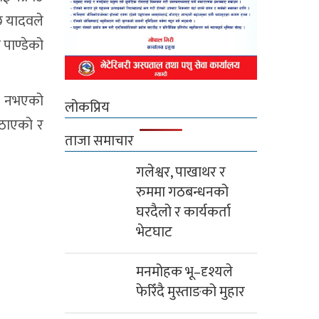
ि यादवले
पाण्डेको
हा नभएको
लोकप्रिय
पठाएको र
ताजा समाचार
गलेश्वर, पाखाथर र
रुममा गठबन्धनको
घरदैलो र कार्यकर्ता
भेटघाट
मनमोहक भू–दृश्यले
फेरिँदै मुस्ताङको मुहार