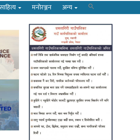
साहित्य
मनोरञ्जन
अन्य