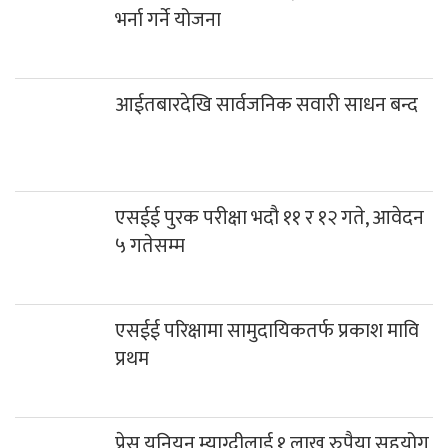
भर्ना गर्ने योजना
आईतबारदेखि सार्वजनिक सवारी साधन बन्द
एसईई पुरक परीक्षा भदौ ११ र १२ गते, आवेदन
५ गतेसम्म
एसईई परिक्षामा सामुदायिकतर्फ प्रकाश मावि
प्रथम
प्रेस यूनियन म्याग्दीलाई १ लाख रुपैया सहयोग