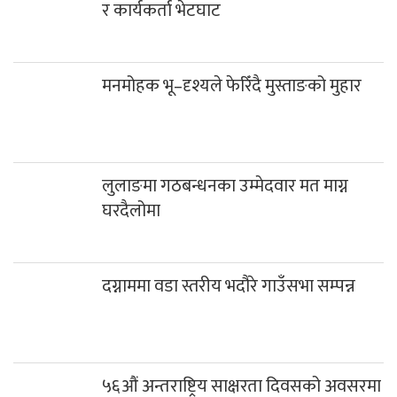
र कार्यकर्ता भेटघाट
मनमोहक भू–दृश्यले फेरिँदै मुस्ताङको मुहार
लुलाङमा गठबन्धनका उम्मेदवार मत माग्न
घरदैलोमा
दग्नाममा वडा स्तरीय भदौरे गाउँसभा सम्पन्न
५६औं अन्तराष्ट्रिय साक्षरता दिवसको अवसरमा