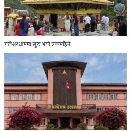
गलेश्वरधाममा सुरु भयो एकमहिने