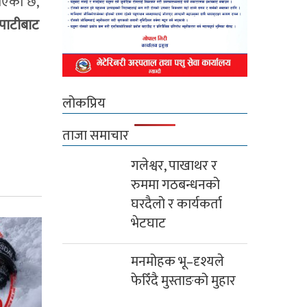
 भएको छ,’
पाटीबाट
लोकप्रिय
ताजा समाचार
गलेश्वर, पाखाथर र
रुममा गठबन्धनको
घरदैलो र कार्यकर्ता
भेटघाट
मनमोहक भू–दृश्यले
फेरिँदै मुस्ताङको मुहार