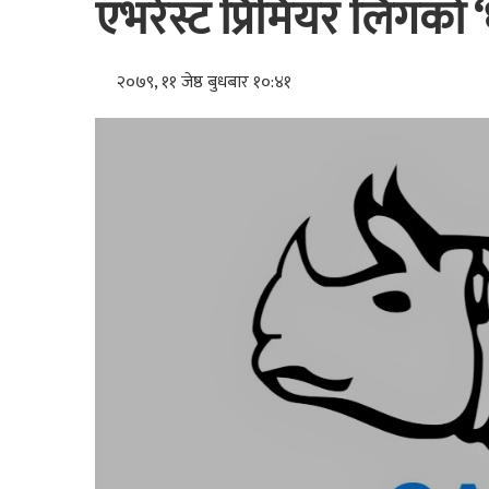
एभरेस्ट प्रिमियर लिगको 
२०७९, ११ जेष्ठ बुधबार १०:४१