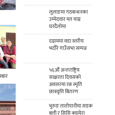
लुलाङमा गठबन्धनका
उम्मेदवार मत माग्न
घरदैलोमा
दग्नाममा वडा स्तरीय
भदौरे गाउँसभा सम्पन्न
५६औं अन्तराष्ट्रिय
मबार
साक्षरता दिवसको
अवसरमा रत्न स्मृति
छात्रवृत्ति बितरण
भुरुङ तातोपानीमा सडक
बत्ती र सिसि क्यामेरा