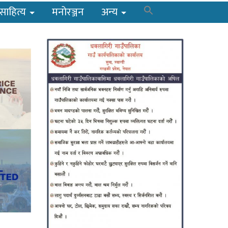
साहित्य
मनोरञ्जन
अन्य