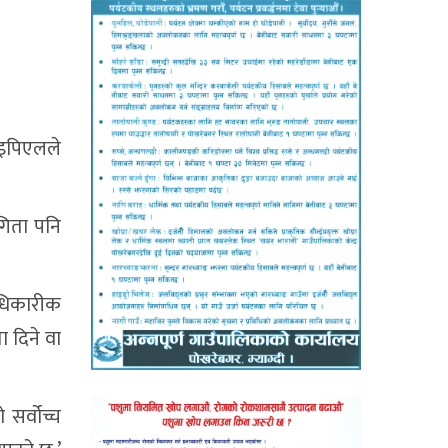
छ।इपिएलले
गिता पनि
आधिकारीक
 दिने वा
 सर्वोच्च