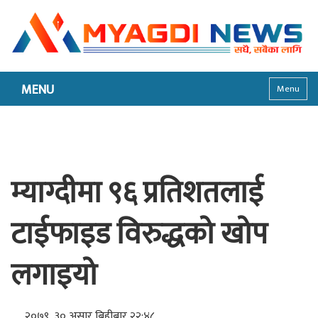
MENU
Menu
म्याग्दीमा ९६ प्रतिशतलाई
टाईफाइड विरुद्धको खोप
लगाइयो
२०७९, ३० असार बिहीबार २२:४८