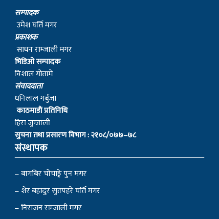
सम्पादक
उमेश घर्ति मगर
प्रकाशक
साधन राम्जाली मगर
भिडिओ सम्पादक
विशाल गोतामे
स‌ंवाददाता
धनिलाल गर्बुजा
काठमाडाैं प्रतिनिधि
हिरा जुग्जाली
सुचना तथा प्रसारण विभाग : २१०८/०७७–७८
संस्थापक
– बागबिर चोचाङ्गे पुन मगर
– शेर बहादुर सुतपहरे घर्ति मगर
– निराजन राम्जाली मगर