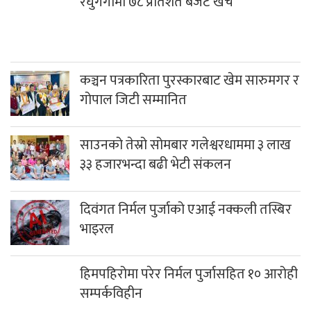
रघुगंगामा ७८ प्रतिशत बजेट खर्च
कञ्चन पत्रकारिता पुरस्कारबाट खेम सारुमगर र
गोपाल जिटी सम्मानित
साउनको तेस्रो सोमबार गलेश्वरधाममा ३ लाख
३३ हजारभन्दा बढी भेटी संकलन
दिवंगत निर्मल पुर्जाको एआई नक्कली तस्बिर
भाइरल
हिमपहिरोमा परेर निर्मल पुर्जासहित १० आरोही
सम्पर्कविहीन