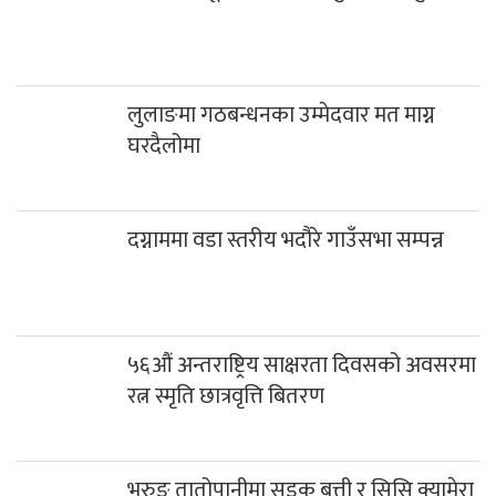
लुलाङमा गठबन्धनका उम्मेदवार मत माग्न
घरदैलोमा
दग्नाममा वडा स्तरीय भदौरे गाउँसभा सम्पन्न
५६औं अन्तराष्ट्रिय साक्षरता दिवसको अवसरमा
रत्न स्मृति छात्रवृत्ति बितरण
भुरुङ तातोपानीमा सडक बत्ती र सिसि क्यामेरा