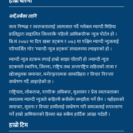
हाम्राे बारेमा
सधैं,सबैका लागि
सत्य निष्पक्ष र स्वतन्त्रतालाई आत्मसात गर्दै ग्लोबल म्याग्दी मिडिया
प्रालिद्वारा सञ्चालित जिल्लाकै पहिलो आधिकारिक न्युज पोर्टल हो ।
बि.सं २०७२ मा दिप खबर डट्कम र ०७३ मा पश्चिम म्याग्दी न्युजलाई
परिमार्जित गरेर ‘म्याग्दी न्युज डट्कम’ संचालनमा ल्याइएको हो ।
म्याग्दी न्युज डटकम तपाई हाम्रो साझा चौतारी हो ।म्याग्दी न्युज
डटकमले स्थानिय, जिल्ला, राष्ट्रिय तथा अन्तराष्ट्रिय सहितको ताजा र
खोजमूलक समाचार, मनोरञ्जनात्मक सामाग्रिहरु र विचार निरन्तर
सम्प्रेषण गर्दै आइरहेको छ ।
राष्ट्रियता, लोकतन्त्र, नागरिक अधिकार, सुशासन र प्रेस स्वतन्त्रताका
सवालमा म्याग्दी न्युजले कहिल्यै कसैसँग सम्झौता गर्ने छैन । यहाँहरुको
समाचार, सूचना र विचार हामीलाई सम्प्रेषण गरी समाजलाई रुपान्तरण
गर्ने हाम्रो आभियानको हिस्सा बन्न सबैमा हार्दिक आग्रह गर्दछौं ।
हाम्रो टिम