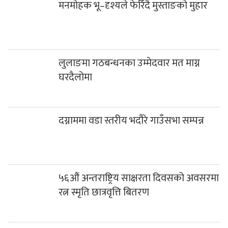
मनमोहक भू–दृश्यले फेरिँदै मुस्ताङको मुहार
लुलाङमा गठबन्धनका उम्मेदवार मत माग्न
घरदैलोमा
दग्नाममा वडा स्तरीय भदौरे गाउँसभा सम्पन्न
५६औं अन्तराष्ट्रिय साक्षरता दिवसको अवसरमा
रत्न स्मृति छात्रवृत्ति बितरण