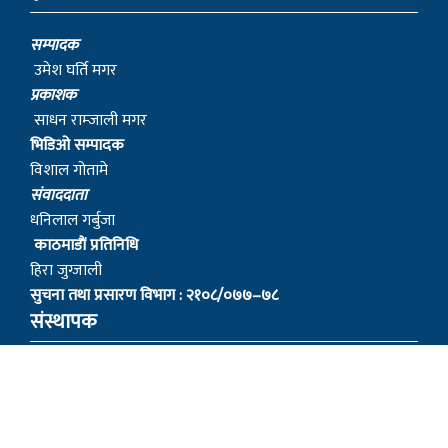
सम्पादक
उमेश घर्ति मगर
प्रकाशक
साधन राम्जाली मगर
भिडिओ सम्पादक
विशाल गोतामे
स‌ंवाददाता
धनिलाल गर्बुजा
काठमाडाैं प्रतिनिधि
हिरा जुग्जाली
सुचना तथा प्रसारण विभाग : २१०८/०७७–७८
संस्थापक
– बागबिर चोचाङ्गे पुन मगर
– शेर बहादुर सुतपहरे घर्ति मगर
– निराजन राम्जाली मगर