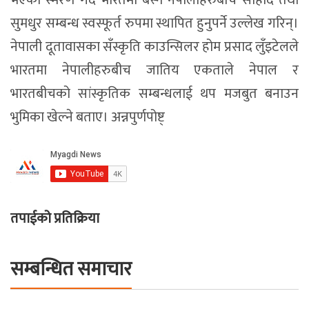
हिमपहिरोमा परेर निर्मल पुर्जासहित
अबदेखि भरी सिलिण्डर ग्यास