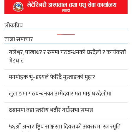
आईतबारदेखि सार्वजनिक सवारी साधन बन्द
एसईई पुरक परीक्षा भदौ ११ र १२ गते, आवेदन ५ गतेसम्म
एसईई परिक्षामा सामुदायिकतर्फ प्रकाश मावि प्रथम
प्रेस यूनियन म्याग्दीलाई १ लाख रुपैया सहयोग
रघुगंगामा ७८ प्रतिशत बजेट खर्च
कञ्चन पत्रकारिता पुरस्कारबाट खेम सारुमगर र
गोपाल जिटी सम्मानित
साउनको तेस्रो सोमबार गलेश्वरधाममा ३ लाख
३३ हजारभन्दा बढी भेटी संकलन