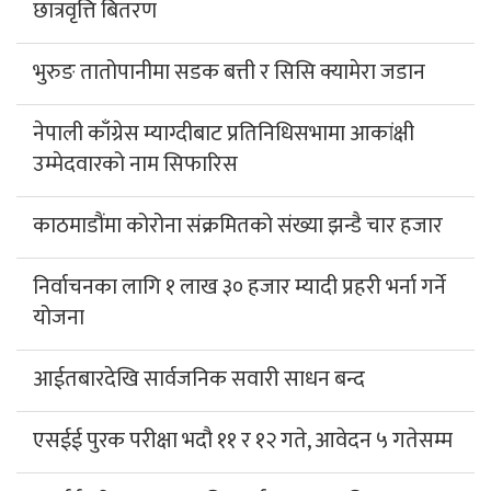
दिवंगत निर्मल पुर्जाको एआई नक्कली तस्बिर
भाइरल
हिमपहिरोमा परेर निर्मल पुर्जासहित १० आरोही
सम्पर्कविहीन