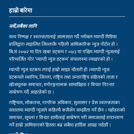
संस्थापक
– बागबिर चोचाङ्गे पुन मगर
– शेर बहादुर सुतपहरे घर्ति मगर
– निराजन राम्जाली मगर
– लोकेन्द्र सुतपहरे घर्ति मगर
– रबहादुर राम्जालि मगर
© 2022 myagdinews.com, All Right Reserved.