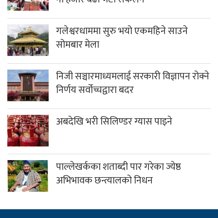
राष्ट्रियता, लोकतन्त्र, नागरिक अधिकार, सुशासन र प्रेस स्वतन्त्रताका
सवालमा म्याग्दी न्युजले कहिल्यै कसैसँग सम्झौता गर्ने छैन । यहाँहरुको
समाचार, सूचना र विचार हामीलाई सम्प्रेषण गरी समाजलाई रुपान्तरण
गर्ने हाम्रो आभियानको हिस्सा बन्न सबैमा हार्दिक आग्रह गर्दछौं ।
हाम्रो टिम
सम्पादक
उमेश घर्ति मगर
प्रकाशक
साधन राम्जाली मगर
भिडिओ सम्पादक
विशाल गोतामे
स‌ंवाददाता
धनिलाल गर्बुजा
काठमाडाैं प्रतिनिधि
हिरा जुग्जाली
सुचना तथा प्रसारण विभाग : २१०८/०७७–७८