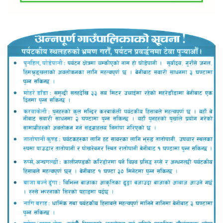
लोकप्रिय
ताजा समाचार
गलेश्वर, पाखाथर र रुममा गठबन्धनको घरदैलो र कार्यकर्ता
भेटघाट
मनमोहक भू–दृश्यले फेरिँदै मुस्ताङको मुहार
लुलाङमा गठबन्धनका उम्मेदवार मत माग्न घरदैलोमा