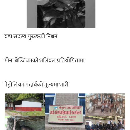
सवारी नियम उल्लंघनमा कडाइः