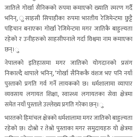
जाति पछाडि पर्यो भन्ने भ्रम रहेको छ। हामीले पनि नेतृत्व गर्नै
सक्दैनौँ, अरुलाई पछयाउने जाति हो भनेर आफूभित्र
लघुताभास जन्माएका छौँ।ु
तर नेपालको एकीकरणको समयमा समेत मगर समुदायको
उल्लेख योगदान रहेको स्मरण गर्दै रानाले थपे , ुमगर
समुदायको सहभागितामा द्रब्य शाहको पालामा जग
बसालिएको लोकतान्त्रिक पद्धति शासन बसालिएको समृद्ध
इतिहासलाई हामीले संझिनुपर्ने आवश्यक्ता छ।ु
ुनेपालमा विगतमा प्रजातन्त्रको नाममा जुन दलतन्त्रको
बाहुल्यता बढेको छ , दलतन्त्र विभिन्न संगठनभित्रै एकतन्त्रको
प्रणली विकासित भएको छ। विकासका क्रममा बाधा अवरोध
आइरहेको छ, त्यसलाई चिर्न पनि यो समाजको आवश्यक्ता