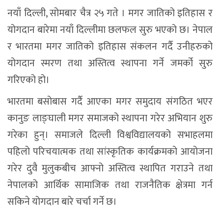
सकिने योगदान बारे चर्चा गर्ने छ।
कार्यक्रमकी मुख्य अतिथि लेखक ज्योति थापा मगरले मगर
जातिले गोर्खा सैनिकको रुपमा कमाएको ख्याति स्मरण गर्दै
भनिन्, ुसाहसी सिपाहीका रुपमा भारतीय रेजिमेन्टमा छुट्टै
पहिचान बनाएका गोर्खा रेजिमेन्टमा मगर जातिकै बाहुल्यता
रहेको र उनीहरुको साहसीपनाले गर्दा विश्वमा नाम कमाएका
छन्।ु
नेपालको इतिहासमा मगर जातिको योगदानको प्रसंग
निकाल्दै थापाले भनिन्, ‘गोर्खा सैनिककै वंशज भए पनि नयाँ
पुस्ताको प्रगति गर्व गर्ने लायकको छ। धर्मशालामा व्यापार
व्यवसाय लगायत शिक्षा, स्वास्थ्य लगायतका सेवा क्षेत्रमा