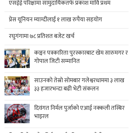
कर्तव्य ज्यान मुद्दाका फरार प्रतिवादी म्याग्दीबाट पक्राउ
गलेश्वरमा साउनको पहिलो सोमबार दुई लाख
नौ हजार बढी भेटी संकलन
गलेश्वरधाममा सुरु भयो एकमहिने साउने
सोमबार मेला
निजी सञ्चारमाध्यमलाई सरकारी विज्ञापन रोक्ने
निर्णय सर्वोच्चद्वारा बदर
अबदेखि भरी सिलिण्डर ग्यास पाइने