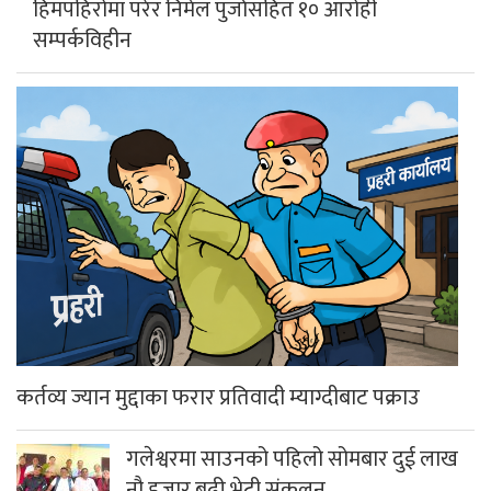
पाल्लेखर्कका शताब्दी पार गरेका ज्येष्ठ
अभिभावक छन्त्यालको निधन
हाम्राे बारेमा
सधैं,सबैका लागि
सत्य निष्पक्ष र स्वतन्त्रतालाई आत्मसात गर्दै ग्लोबल म्याग्दी मिडिया
प्रालिद्वारा सञ्चालित जिल्लाकै पहिलो आधिकारिक न्युज पोर्टल हो ।
बि.सं २०७२ मा दिप खबर डट्कम र ०७३ मा पश्चिम म्याग्दी न्युजलाई
परिमार्जित गरेर ‘म्याग्दी न्युज डट्कम’ संचालनमा ल्याइएको हो ।
म्याग्दी न्युज डटकम तपाई हाम्रो साझा चौतारी हो ।म्याग्दी न्युज
डटकमले स्थानिय, जिल्ला, राष्ट्रिय तथा अन्तराष्ट्रिय सहितको ताजा र
खोजमूलक समाचार, मनोरञ्जनात्मक सामाग्रिहरु र विचार निरन्तर
सम्प्रेषण गर्दै आइरहेको छ ।