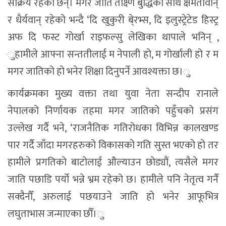
खटकिएको छ,ु उनले थपे।
कार्यक्रममा विशिष्ट अतिथि धर्मशाला निवासी उद्यमी तथा
समाजसेबी नन्दिनी थापाले आफ्‍नो पूर्वजहरु नेपाली गोर्खाली
भएको स्मरण गर्दै भारतमा बस्ने नेपालीहरुबीच सौहार्द तथा
सुमधुर सम्बन्ध स्वस्फूर्त रुपमा स्थापित हुनुपर्ने उल्लेख गरिन्।
नेपाली दूतावासका सँस्कृति काउन्सिलर होम प्रसाद लुँइटेलले
भारतमा नेपालीहरुबीच जातिय एकताले नेपाल र
भारतबीचको सांस्कृतिक सम्बन्धलाई थप मजबुत बनाउन
भुमिका खेल्ने बताए। अन्नपुर्णपोष्ट्
तपाईको प्रतिक्रिया