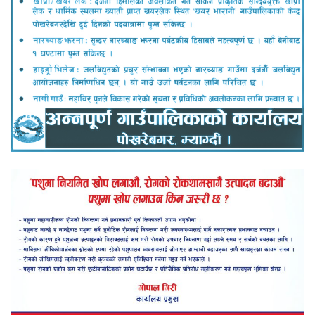
दग्नाममा वडा स्तरीय भदौरे गाउँसभा सम्पन्न
५६औं अन्तराष्ट्रिय साक्षरता दिवसको अवसरमा रत्न स्मृति
छात्रवृत्ति बितरण
भुरुङ तातोपानीमा सडक बत्ती र सिसि क्यामेरा जडान
नेपाली काँग्रेस म्याग्दीबाट प्रतिनिधिसभामा आकांक्षी
उम्मेदवारको नाम सिफारिस
काठमाडौंमा कोरोना संक्रमितको संख्या झन्डै चार हजार
निर्वाचनका लागि १ लाख ३० हजार म्यादी प्रहरी भर्ना गर्ने
योजना