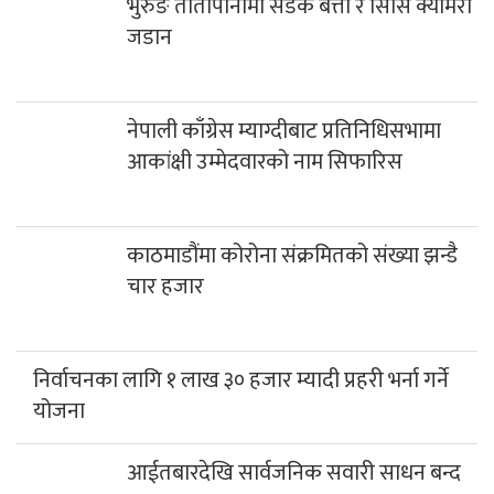
भुरुङ तातोपानीमा सडक बत्ती र सिसि क्यामेरा
जडान
नेपाली काँग्रेस म्याग्दीबाट प्रतिनिधिसभामा
आकांक्षी उम्मेदवारको नाम सिफारिस
काठमाडौंमा कोरोना संक्रमितको संख्या झन्डै
चार हजार
निर्वाचनका लागि १ लाख ३० हजार म्यादी प्रहरी भर्ना गर्ने
योजना
आईतबारदेखि सार्वजनिक सवारी साधन बन्द