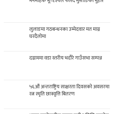
मनमोहक भू–दृश्यले फेरिँदै मुस्ताङको मुहार
लुलाङमा गठबन्धनका उम्मेदवार मत माग्न
घरदैलोमा
दग्नाममा वडा स्तरीय भदौरे गाउँसभा सम्पन्न
५६औं अन्तराष्ट्रिय साक्षरता दिवसको अवसरमा
रत्न स्मृति छात्रवृत्ति बितरण