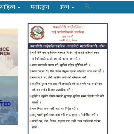
साहित्य
मनोरञ्जन
अन्य