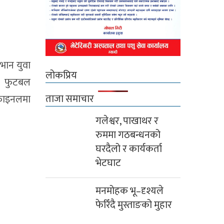
ोभान युवा
लोकप्रिय
रा फुटबल
ताजा समाचार
 फाइनलमा
गलेश्वर, पाखाथर र
रुममा गठबन्धनको
घरदैलो र कार्यकर्ता
भेटघाट
मनमोहक भू–दृश्यले
फेरिँदै मुस्ताङको मुहार