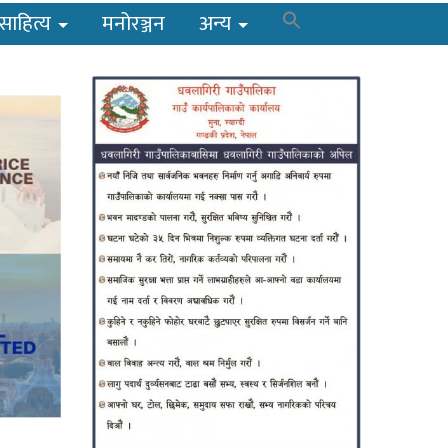
साहित्य
मनोरञ्जन
अन्य