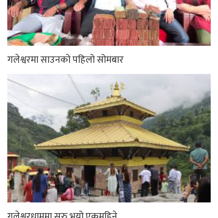
गलेश्वरमा साउनको पहिलो सोमबार
गलेश्वरधाममा सुरु भयो एकमहिने