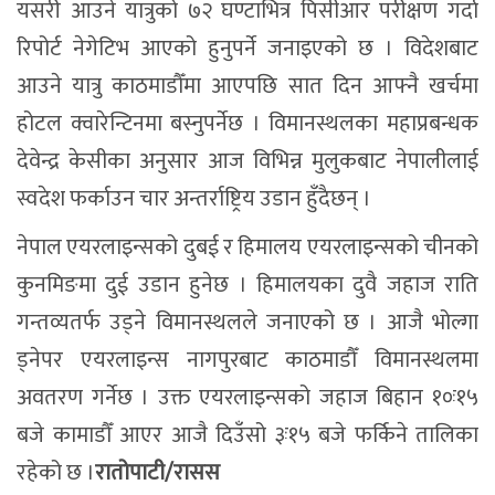
यसरी आउने यात्रुको ७२ घण्टाभित्र पिसीआर परीक्षण गर्दा
रिपोर्ट नेगेटिभ आएको हुनुपर्ने जनाइएको छ । विदेशबाट
आउने यात्रु काठमाडौँमा आएपछि सात दिन आफ्नै खर्चमा
होटल क्वारेन्टिनमा बस्नुपर्नेछ । विमानस्थलका महाप्रबन्धक
देवेन्द्र केसीका अनुसार आज विभिन्न मुलुकबाट नेपालीलाई
स्वदेश फर्काउन चार अन्तर्राष्ट्रिय उडान हुँदैछन् ।
नेपाल एयरलाइन्सको दुबई र हिमालय एयरलाइन्सको चीनको
कुनमिङमा दुई उडान हुनेछ । हिमालयका दुवै जहाज राति
गन्तव्यतर्फ उड्ने विमानस्थलले जनाएको छ । आजै भोल्गा
ड्नेपर एयरलाइन्स नागपुरबाट काठमाडौँ विमानस्थलमा
अवतरण गर्नेछ । उक्त एयरलाइन्सको जहाज बिहान १०ः१५
बजे कामाडौँ आएर आजै दिउँसो ३ः१५ बजे फर्किने तालिका
रहेको छ ।
रातोपाटी/रासस