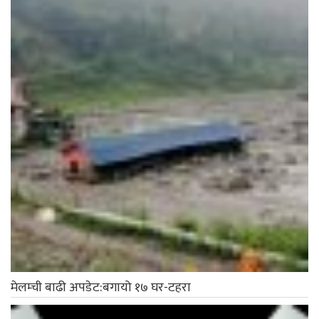
मेलम्ची बाढी अपडेट:बगायो १७ घर-टहरा