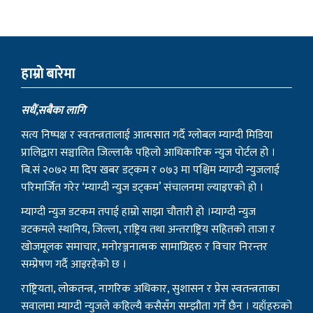
अबदेखि भरी सिलिण्डर ग्यास पाइने
पाल्लेखर्कका शताब्दी पार गरेका ज्येष्ठ
अभिभावक छन्त्यालको निधन
हाम्राे बारेमा
सधैं,सबैका लागि
सत्य निष्पक्ष र स्वतन्त्रतालाई आत्मसात गर्दै ग्लोबल म्याग्दी मिडिया
प्रालिद्वारा सञ्चालित जिल्लाकै पहिलो आधिकारिक न्युज पोर्टल हो ।
बि.सं २०७२ मा दिप खबर डट्कम र ०७३ मा पश्चिम म्याग्दी न्युजलाई