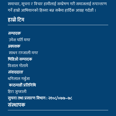
परिमार्जित गरेर ‘म्याग्दी न्युज डट्कम’ संचालनमा ल्याइएको हो ।
म्याग्दी न्युज डटकम तपाई हाम्रो साझा चौतारी हो ।म्याग्दी न्युज
डटकमले स्थानिय, जिल्ला, राष्ट्रिय तथा अन्तराष्ट्रिय सहितको ताजा र
खोजमूलक समाचार, मनोरञ्जनात्मक सामाग्रिहरु र विचार निरन्तर
सम्प्रेषण गर्दै आइरहेको छ ।
राष्ट्रियता, लोकतन्त्र, नागरिक अधिकार, सुशासन र प्रेस स्वतन्त्रताका
सवालमा म्याग्दी न्युजले कहिल्यै कसैसँग सम्झौता गर्ने छैन । यहाँहरुको
समाचार, सूचना र विचार हामीलाई सम्प्रेषण गरी समाजलाई रुपान्तरण
गर्ने हाम्रो आभियानको हिस्सा बन्न सबैमा हार्दिक आग्रह गर्दछौं ।
हाम्रो टिम
सम्पादक
उमेश घर्ति मगर
प्रकाशक
साधन राम्जाली मगर
भिडिओ सम्पादक
विशाल गोतामे