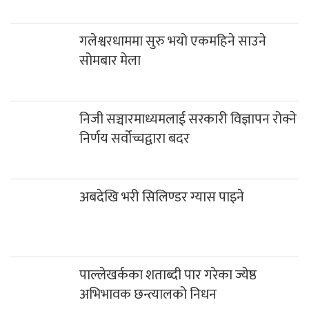
कर्तव्य ज्यान मुद्दाका फरार प्रतिवादी म्याग्दीबाट पक्राउ
गलेश्वरमा साउनको पहिलो सोमबार दुई लाख
नौ हजार बढी भेटी संकलन
गलेश्वरधाममा सुरु भयो एकमहिने साउने
सोमबार मेला
निजी सञ्चारमाध्यमलाई सरकारी विज्ञापन रोक्ने
निर्णय सर्वोच्चद्वारा बदर