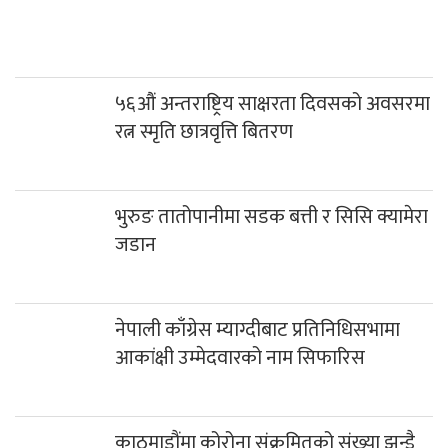
५६औं अन्तराष्ट्रिय साक्षरता दिवसको अवसरमा
रत्न स्मृति छात्रवृत्ति बितरण
भुरुङ तातोपानीमा सडक बत्ती र सिसि क्यामेरा
जडान
नेपाली काँग्रेस म्याग्दीबाट प्रतिनिधिसभामा
आकांक्षी उम्मेदवारको नाम सिफारिस
काठमाडौंमा कोरोना संक्रमितको संख्या झन्डै