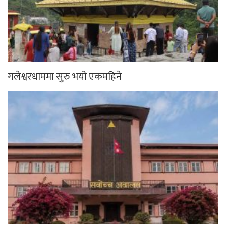
गलेश्वरधाममा सुरु भयो एकमहिने