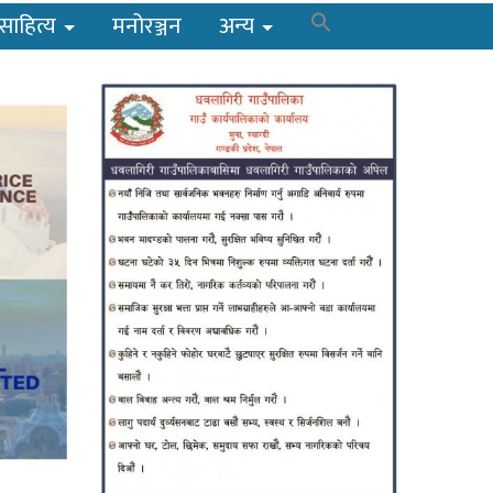
साहित्य
मनोरञ्जन
अन्य