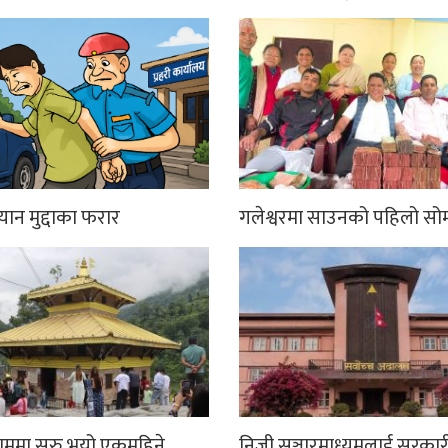
्यान मुद्दाका फरार
गलेश्वरमा साउनको पहिलो सो
धाममा सुरु भयो एकमहिने
निजी सञ्चारमाध्यमलाई सरकार