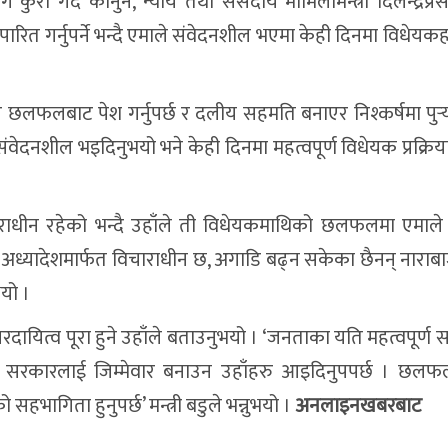
ा गर्दै कानुन, न्याय तथा संसदीय मामिलामन्त्री दिलेन्द्रप्रस
रित गर्नुपर्ने भन्दै एमाले संवेदनशील भएमा केही दिनमा विधेयक
लफलबाट पेश गर्नुपर्छ र दलीय सहमति बनाएर निश्कर्षमा पुर्‍या
ा संवेदनशील भइदिनुभयो भने केही दिनमा महत्वपूर्ण विधेयक प्रक्रि
ाराधीन रहेको भन्दै उहाँले ती विधेयकमाथिको छलफलमा एमाल
ु अध्यादेशमार्फत विचाराधीन छ, अगाडि बढ्न सकेका छैनन् नाराबा
भयो ।
तरदायित्व पूरा हुने उहाँले बताउनुभयो । ‘जनताका यति महत्वपूर्ण 
र्छ सरकारलाई जिम्मेवार बनाउन उहाँहरु आइदिनुपपर्छ । छल
हभागिता हुनुपर्छ’ मन्त्री बडुले भन्नुभयो ।
अनलाइनखबरबाट