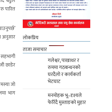
ाद बडुले
हरु पारित
उनुपर्छ’
या अनुसार
लोकप्रिय
ताजा समाचार
े सहभागी
गलेश्वर, पाखाथर र
जी छाडेर
रुममा गठबन्धनको
घरदैलो र कार्यकर्ता
भेटघाट
समस्या जो
फलमा भाग
मनमोहक भू–दृश्यले
फेरिँदै मुस्ताङको मुहार