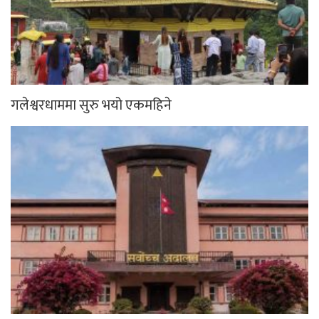
गलेश्वरधाममा सुरु भयो एकमहिने