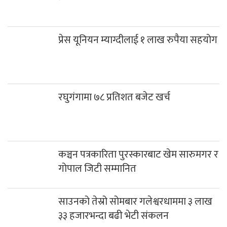
रघुगंगामा ७८ प्रतिशत बजेट खर्च
कञ्चन पत्रकारिता पुरस्कारबाट खेम सारुमगर र
गोपाल जिटी सम्मानित
साउनको तेस्रो सोमबार गलेश्वरधाममा ३ लाख
३३ हजारभन्दा बढी भेटी संकलन
दिवंगत निर्मल पुर्जाको एआई नक्कली तस्बिर
भाइरल
हिमपहिरोमा परेर निर्मल पुर्जासहित १० आरोही
सम्पर्कविहीन