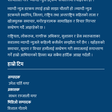
प्रकाशक
साधन राम्जाली मगर
भिडिओ सम्पादक
विशाल गोतामे
स‌ंवाददाता
धनिलाल गर्बुजा
काठमाडाैं प्रतिनिधि
हिरा जुग्जाली
सुचना तथा प्रसारण विभाग : २१०८/०७७–७८
संस्थापक
– बागबिर चोचाङ्गे पुन मगर
– शेर बहादुर सुतपहरे घर्ति मगर
– निराजन राम्जाली मगर
– लोकेन्द्र सुतपहरे घर्ति मगर
– रबहादुर राम्जालि मगर