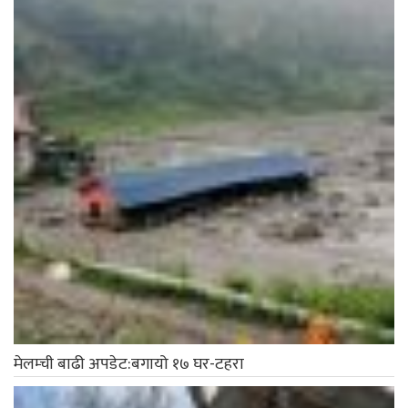
मेलम्ची बाढी अपडेट:बगायो १७ घर-टहरा