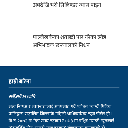
सधैं,सबैका लागि
सत्य निष्पक्ष र स्वतन्त्रतालाई आत्मसात गर्दै ग्लोबल म्याग्दी मिडिया
प्रालिद्वारा सञ्चालित जिल्लाकै पहिलो आधिकारिक न्युज पोर्टल हो ।
बि.सं २०७२ मा दिप खबर डट्कम र ०७३ मा पश्चिम म्याग्दी न्युजलाई
परिमार्जित गरेर ‘म्याग्दी न्युज डट्कम’ संचालनमा ल्याइएको हो ।
म्याग्दी न्युज डटकम तपाई हाम्रो साझा चौतारी हो ।म्याग्दी न्युज
डटकमले स्थानिय, जिल्ला, राष्ट्रिय तथा अन्तराष्ट्रिय सहितको ताजा र
खोजमूलक समाचार, मनोरञ्जनात्मक सामाग्रिहरु र विचार निरन्तर
सम्प्रेषण गर्दै आइरहेको छ ।
राष्ट्रियता, लोकतन्त्र, नागरिक अधिकार, सुशासन र प्रेस स्वतन्त्रताका
सवालमा म्याग्दी न्युजले कहिल्यै कसैसँग सम्झौता गर्ने छैन । यहाँहरुको
समाचार, सूचना र विचार हामीलाई सम्प्रेषण गरी समाजलाई रुपान्तरण
गर्ने हाम्रो आभियानको हिस्सा बन्न सबैमा हार्दिक आग्रह गर्दछौं ।
हाम्रो टिम
सम्पादक
उमेश घर्ति मगर