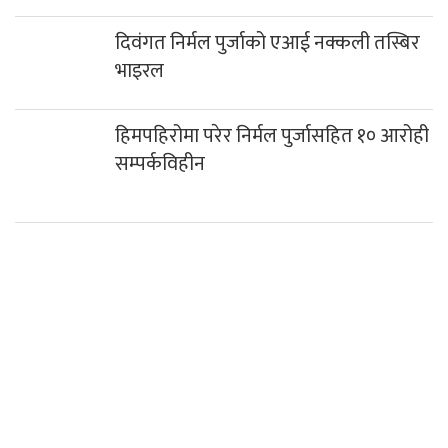
कर्तव्य ज्यान मुद्दाका फरार प्रतिवादी म्याग्दीबाट पक्राउ
गलेश्वरमा साउनको पहिलो सोमबार दुई लाख
नौ हजार बढी भेटी संकलन
गलेश्वरधाममा सुरु भयो एकमहिने साउने
सोमबार मेला