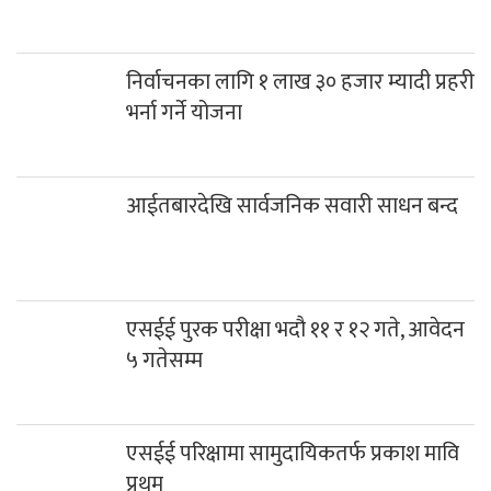
निर्वाचनका लागि १ लाख ३० हजार म्यादी प्रहरी
भर्ना गर्ने योजना
आईतबारदेखि सार्वजनिक सवारी साधन बन्द
एसईई पुरक परीक्षा भदौ ११ र १२ गते, आवेदन
५ गतेसम्म
एसईई परिक्षामा सामुदायिकतर्फ प्रकाश मावि प्रथम
प्रेस यूनियन म्याग्दीलाई १ लाख रुपैया सहयोग