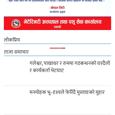
लोकप्रिय
ताजा समाचार
गलेश्वर, पाखाथर र रुममा गठबन्धनको घरदैलो
र कार्यकर्ता भेटघाट
मनमोहक भू–दृश्यले फेरिँदै मुस्ताङको मुहार