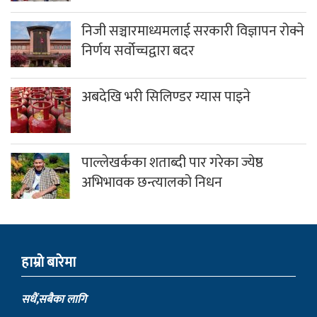
निजी सञ्चारमाध्यमलाई सरकारी विज्ञापन रोक्ने
निर्णय सर्वोच्चद्वारा बदर
अबदेखि भरी सिलिण्डर ग्यास पाइने
पाल्लेखर्कका शताब्दी पार गरेका ज्येष्ठ
अभिभावक छन्त्यालको निधन
हाम्राे बारेमा
सधैं,सबैका लागि