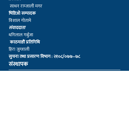
साधन राम्जाली मगर
भिडिओ सम्पादक
विशाल गोतामे
स‌ंवाददाता
धनिलाल गर्बुजा
काठमाडाैं प्रतिनिधि
हिरा जुग्जाली
सुचना तथा प्रसारण विभाग : २१०८/०७७–७८
संस्थापक
– बागबिर चोचाङ्गे पुन मगर
– शेर बहादुर सुतपहरे घर्ति मगर
– निराजन राम्जाली मगर
– लोकेन्द्र सुतपहरे घर्ति मगर
– रबहादुर राम्जालि मगर