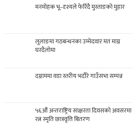
मनमोहक भू–दृश्यले फेरिँदै मुस्ताङको मुहार
लुलाङमा गठबन्धनका उम्मेदवार मत माग्न
घरदैलोमा
दग्नाममा वडा स्तरीय भदौरे गाउँसभा सम्पन्न
५६औं अन्तराष्ट्रिय साक्षरता दिवसको अवसरमा
रत्न स्मृति छात्रवृत्ति बितरण