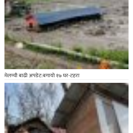
मेलम्ची बाढी अपडेट:बगायो १७ घर-टहरा