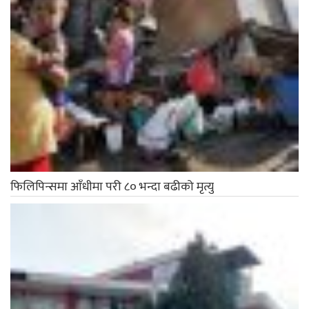
फिलिपिन्समा आँधीमा परी ८० भन्दा बढीको मृत्यु