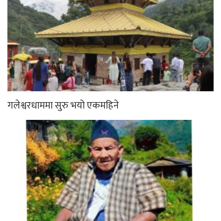
गलेश्वरधाममा सुरु भयो एकमहिने