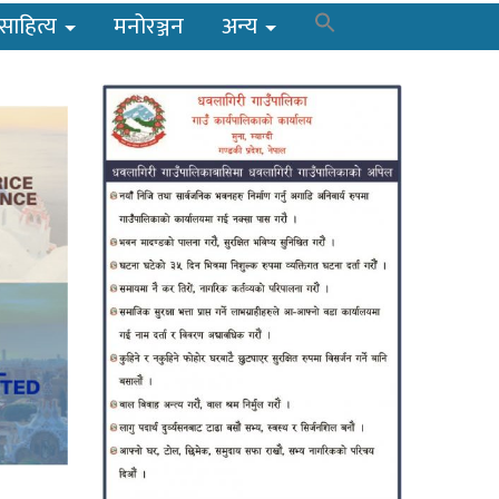
साहित्य
मनोरञ्जन
अन्य