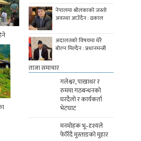
नेपालमा श्रीलंकाको जस्तो
अवस्था आउँदैन : ढकाल
िने
अदालतको विषयमा धेरै
बोल्न मिल्दैन : प्रधानमन्त्री
ताजा समाचार
गलेश्वर, पाखाथर र
रुममा गठबन्धनको
घरदैलो र कार्यकर्ता
का
भेटघाट
मनमोहक भू–दृश्यले
फेरिँदै मुस्ताङको मुहार