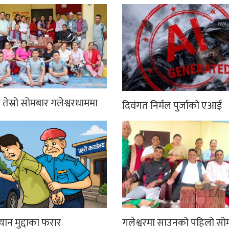
तेस्रो सोमबार गलेश्वरधाममा
दिवंगत निर्मल पुर्जाको एआई
्यान मुद्दाका फरार
गलेश्वरमा साउनको पहिलो सो