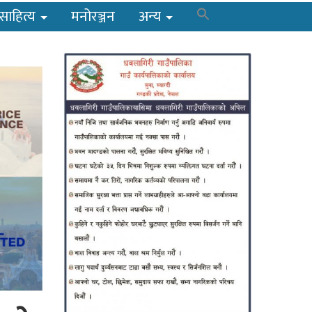
साहित्य
मनोरञ्जन
अन्य