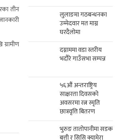
घरका तीन
लुलाङमा गठबन्धनका
 जानकारी
उम्मेदवार मत माग्न
घरदैलोमा
 ग्रामीण
दग्नाममा वडा स्तरीय
भदौरे गाउँसभा सम्पन्न
५६औं अन्तराष्ट्रिय
साक्षरता दिवसको
अवसरमा रत्न स्मृति
छात्रवृत्ति बितरण
भुरुङ तातोपानीमा सडक
बत्ती र सिसि क्यामेरा