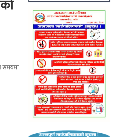
ीको
को समयमा