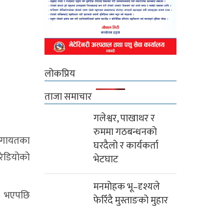
लोकप्रिय
ताजा समाचार
गलेश्वर, पाखाथर र
रुममा गठबन्धनको
नलगायतका
घरदैलो र कार्यकर्ता
रेडियोको
भेटघाट
मनमोहक भू–दृश्यले
ी भएपछि
फेरिँदै मुस्ताङको मुहार