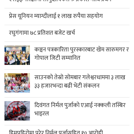
प्रेस यूनियन म्याग्दीलाई १ लाख रुपैया सहयोग
रघुगंगामा ७८ प्रतिशत बजेट खर्च
कञ्चन पत्रकारिता पुरस्कारबाट खेम सारुमगर र
गोपाल जिटी सम्मानित
साउनको तेस्रो सोमबार गलेश्वरधाममा ३ लाख
३३ हजारभन्दा बढी भेटी संकलन
दिवंगत निर्मल पुर्जाको एआई नक्कली तस्बिर
भाइरल
हिमपहिरोमा परेर निर्मल पुर्जासहित १० आरोही