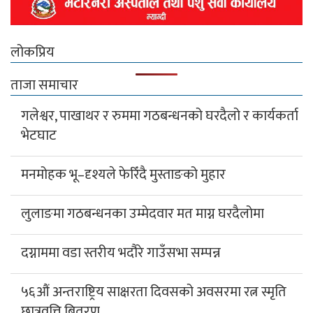
लोकप्रिय
ताजा समाचार
गलेश्वर, पाखाथर र रुममा गठबन्धनको घरदैलो र कार्यकर्ता
भेटघाट
मनमोहक भू–दृश्यले फेरिँदै मुस्ताङको मुहार
लुलाङमा गठबन्धनका उम्मेदवार मत माग्न घरदैलोमा
दग्नाममा वडा स्तरीय भदौरे गाउँसभा सम्पन्न
५६औं अन्तराष्ट्रिय साक्षरता दिवसको अवसरमा रत्न स्मृति
छात्रवृत्ति बितरण