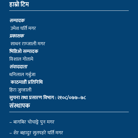
सम्पादक
उमेश घर्ति मगर
प्रकाशक
साधन राम्जाली मगर
भिडिओ सम्पादक
विशाल गोतामे
स‌ंवाददाता
धनिलाल गर्बुजा
काठमाडाैं प्रतिनिधि
हिरा जुग्जाली
सुचना तथा प्रसारण विभाग : २१०८/०७७–७८
संस्थापक
– बागबिर चोचाङ्गे पुन मगर
– शेर बहादुर सुतपहरे घर्ति मगर
– निराजन राम्जाली मगर