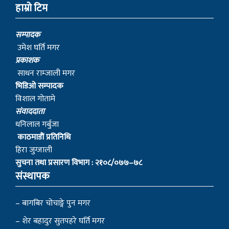
हाम्रो टिम
सम्पादक
उमेश घर्ति मगर
प्रकाशक
साधन राम्जाली मगर
भिडिओ सम्पादक
विशाल गोतामे
स‌ंवाददाता
धनिलाल गर्बुजा
काठमाडाैं प्रतिनिधि
हिरा जुग्जाली
सुचना तथा प्रसारण विभाग : २१०८/०७७–७८
संस्थापक
– बागबिर चोचाङ्गे पुन मगर
– शेर बहादुर सुतपहरे घर्ति मगर