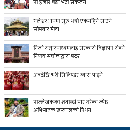
नौ हजार बढी भेटी संकलन
गलेश्वरधाममा सुरु भयो एकमहिने साउने
सोमबार मेला
निजी सञ्चारमाध्यमलाई सरकारी विज्ञापन रोक्ने
निर्णय सर्वोच्चद्वारा बदर
अबदेखि भरी सिलिण्डर ग्यास पाइने
पाल्लेखर्कका शताब्दी पार गरेका ज्येष्ठ
अभिभावक छन्त्यालको निधन