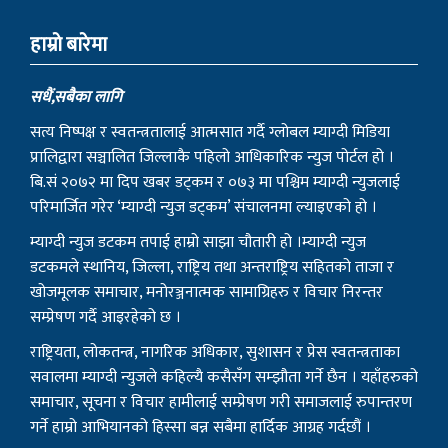
हाम्राे बारेमा
सधैं,सबैका लागि
सत्य निष्पक्ष र स्वतन्त्रतालाई आत्मसात गर्दै ग्लोबल म्याग्दी मिडिया
प्रालिद्वारा सञ्चालित जिल्लाकै पहिलो आधिकारिक न्युज पोर्टल हो ।
बि.सं २०७२ मा दिप खबर डट्कम र ०७३ मा पश्चिम म्याग्दी न्युजलाई
परिमार्जित गरेर ‘म्याग्दी न्युज डट्कम’ संचालनमा ल्याइएको हो ।
म्याग्दी न्युज डटकम तपाई हाम्रो साझा चौतारी हो ।म्याग्दी न्युज
डटकमले स्थानिय, जिल्ला, राष्ट्रिय तथा अन्तराष्ट्रिय सहितको ताजा र
खोजमूलक समाचार, मनोरञ्जनात्मक सामाग्रिहरु र विचार निरन्तर
सम्प्रेषण गर्दै आइरहेको छ ।
राष्ट्रियता, लोकतन्त्र, नागरिक अधिकार, सुशासन र प्रेस स्वतन्त्रताका
सवालमा म्याग्दी न्युजले कहिल्यै कसैसँग सम्झौता गर्ने छैन । यहाँहरुको
समाचार, सूचना र विचार हामीलाई सम्प्रेषण गरी समाजलाई रुपान्तरण
गर्ने हाम्रो आभियानको हिस्सा बन्न सबैमा हार्दिक आग्रह गर्दछौं ।