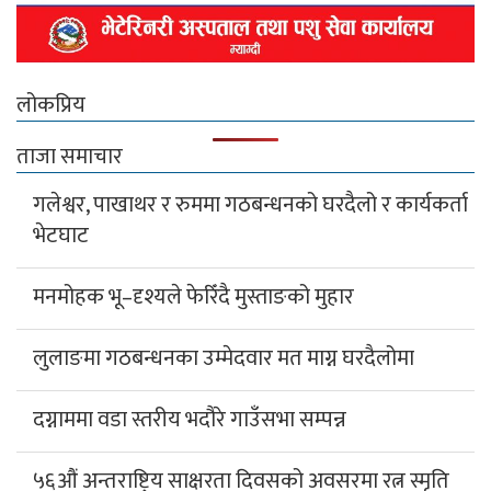
लोकप्रिय
ताजा समाचार
गलेश्वर, पाखाथर र रुममा गठबन्धनको घरदैलो र कार्यकर्ता
भेटघाट
मनमोहक भू–दृश्यले फेरिँदै मुस्ताङको मुहार
लुलाङमा गठबन्धनका उम्मेदवार मत माग्न घरदैलोमा
दग्नाममा वडा स्तरीय भदौरे गाउँसभा सम्पन्न
५६औं अन्तराष्ट्रिय साक्षरता दिवसको अवसरमा रत्न स्मृति