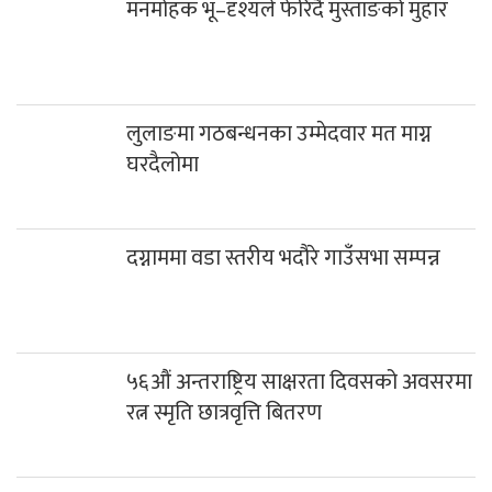
मनमोहक भू–दृश्यले फेरिँदै मुस्ताङको मुहार
लुलाङमा गठबन्धनका उम्मेदवार मत माग्न
घरदैलोमा
दग्नाममा वडा स्तरीय भदौरे गाउँसभा सम्पन्न
५६औं अन्तराष्ट्रिय साक्षरता दिवसको अवसरमा
रत्न स्मृति छात्रवृत्ति बितरण