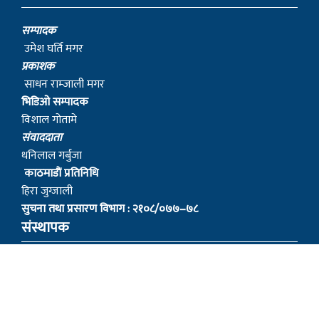
सम्पादक
उमेश घर्ति मगर
प्रकाशक
साधन राम्जाली मगर
भिडिओ सम्पादक
विशाल गोतामे
स‌ंवाददाता
धनिलाल गर्बुजा
काठमाडाैं प्रतिनिधि
हिरा जुग्जाली
सुचना तथा प्रसारण विभाग : २१०८/०७७–७८
संस्थापक
– बागबिर चोचाङ्गे पुन मगर
– शेर बहादुर सुतपहरे घर्ति मगर
– निराजन राम्जाली मगर