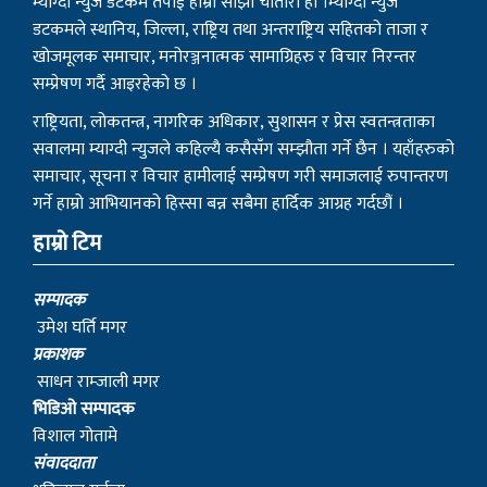
म्याग्दी न्युज डटकम तपाई हाम्रो साझा चौतारी हो ।म्याग्दी न्युज
डटकमले स्थानिय, जिल्ला, राष्ट्रिय तथा अन्तराष्ट्रिय सहितको ताजा र
खोजमूलक समाचार, मनोरञ्जनात्मक सामाग्रिहरु र विचार निरन्तर
सम्प्रेषण गर्दै आइरहेको छ ।
राष्ट्रियता, लोकतन्त्र, नागरिक अधिकार, सुशासन र प्रेस स्वतन्त्रताका
सवालमा म्याग्दी न्युजले कहिल्यै कसैसँग सम्झौता गर्ने छैन । यहाँहरुको
समाचार, सूचना र विचार हामीलाई सम्प्रेषण गरी समाजलाई रुपान्तरण
गर्ने हाम्रो आभियानको हिस्सा बन्न सबैमा हार्दिक आग्रह गर्दछौं ।
हाम्रो टिम
सम्पादक
उमेश घर्ति मगर
प्रकाशक
साधन राम्जाली मगर
भिडिओ सम्पादक
विशाल गोतामे
स‌ंवाददाता