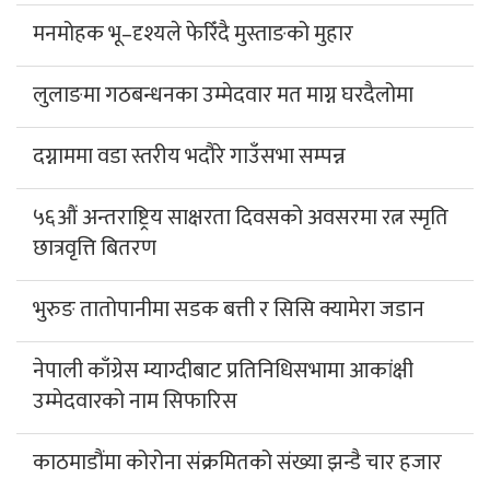
मनमोहक भू–दृश्यले फेरिँदै मुस्ताङको मुहार
लुलाङमा गठबन्धनका उम्मेदवार मत माग्न घरदैलोमा
दग्नाममा वडा स्तरीय भदौरे गाउँसभा सम्पन्न
५६औं अन्तराष्ट्रिय साक्षरता दिवसको अवसरमा रत्न स्मृति
छात्रवृत्ति बितरण
भुरुङ तातोपानीमा सडक बत्ती र सिसि क्यामेरा जडान
नेपाली काँग्रेस म्याग्दीबाट प्रतिनिधिसभामा आकांक्षी
उम्मेदवारको नाम सिफारिस
काठमाडौंमा कोरोना संक्रमितको संख्या झन्डै चार हजार