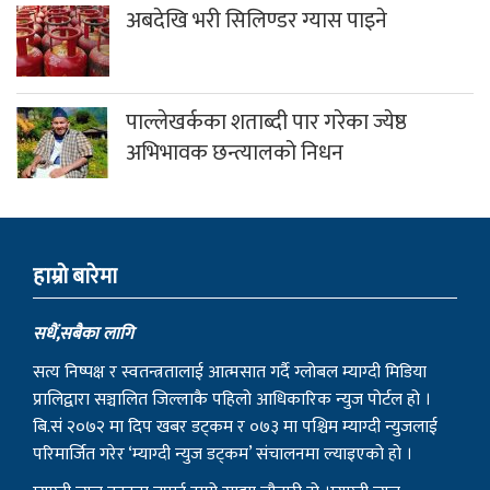
अबदेखि भरी सिलिण्डर ग्यास पाइने
पाल्लेखर्कका शताब्दी पार गरेका ज्येष्ठ
अभिभावक छन्त्यालको निधन
हाम्राे बारेमा
सधैं,सबैका लागि
सत्य निष्पक्ष र स्वतन्त्रतालाई आत्मसात गर्दै ग्लोबल म्याग्दी मिडिया
प्रालिद्वारा सञ्चालित जिल्लाकै पहिलो आधिकारिक न्युज पोर्टल हो ।
बि.सं २०७२ मा दिप खबर डट्कम र ०७३ मा पश्चिम म्याग्दी न्युजलाई
परिमार्जित गरेर ‘म्याग्दी न्युज डट्कम’ संचालनमा ल्याइएको हो ।