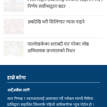
नौ हजार बढी भेटी संकलन
गलेश्वरधाममा सुरु भयो एकमहिने साउने
सोमबार मेला
निजी सञ्चारमाध्यमलाई सरकारी विज्ञापन रोक्ने
निर्णय सर्वोच्चद्वारा बदर
अबदेखि भरी सिलिण्डर ग्यास पाइने
पाल्लेखर्कका शताब्दी पार गरेका ज्येष्ठ
अभिभावक छन्त्यालको निधन