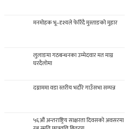
मनमोहक भू–दृश्यले फेरिँदै मुस्ताङको मुहार
लुलाङमा गठबन्धनका उम्मेदवार मत माग्न
घरदैलोमा
दग्नाममा वडा स्तरीय भदौरे गाउँसभा सम्पन्न
५६औं अन्तराष्ट्रिय साक्षरता दिवसको अवसरमा
रत्न स्मृति छात्रवृत्ति बितरण