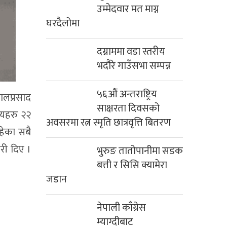
उम्मेदवार मत माग्न
घरदैलोमा
दग्नाममा वडा स्तरीय
भदौरे गाउँसभा सम्पन्न
५६औं अन्तराष्ट्रिय
पालप्रसाद
साक्षरता दिवसको
लयहरु २२
अवसरमा रत्न स्मृति छात्रवृत्ति बितरण
हेका सबै
री दिए ।
भुरुङ तातोपानीमा सडक
बत्ती र सिसि क्यामेरा
जडान
नेपाली काँग्रेस
म्याग्दीबाट