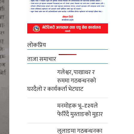
लोकप्रिय
ताजा समाचार
गलेश्वर, पाखाथर र
रुममा गठबन्धनको
घरदैलो र कार्यकर्ता भेटघाट
मनमोहक भू–दृश्यले
फेरिँदै मुस्ताङको मुहार
लुलाङमा गठबन्धनका