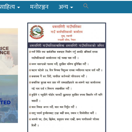
साहित्य
मनोरञ्जन
अन्य