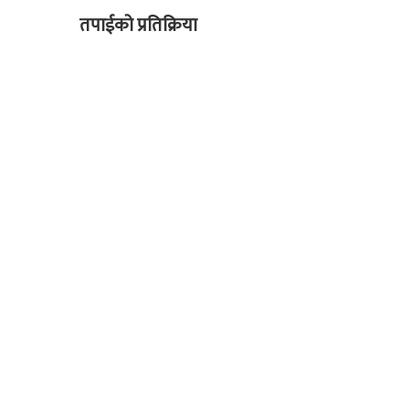
तपाईको प्रतिक्रिया
सम्बन्धित समाचार
साउनको 
कञ्चन पत्रकारिता पुरस्कारबाट खेम
हिमपहिरोमा परेर निर्मल पुर्जासहित