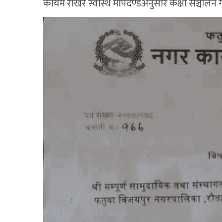
कायम राखेर स्वास्थ मापदण्डअनुसार कक्षा सञ्चालन 