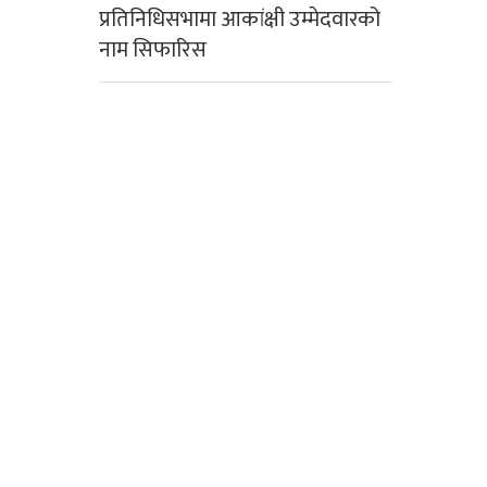
प्रतिनिधिसभामा आकांक्षी उम्मेदवारको
नाम सिफारिस
काठमाडौंमा कोरोना
संक्रमितको संख्या झन्डै
चार हजार
निर्वाचनका लागि १ लाख
३० हजार म्यादी प्रहरी
भर्ना गर्ने योजना
आईतबारदेखि
सार्वजनिक सवारी साधन
बन्द
एसईई पुरक परीक्षा भदौ