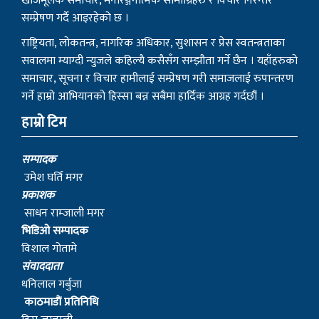
खोजमूलक समाचार, मनोरञ्जनात्मक सामाग्रिहरु र विचार निरन्तर
सम्प्रेषण गर्दै आइरहेको छ ।
राष्ट्रियता, लोकतन्त्र, नागरिक अधिकार, सुशासन र प्रेस स्वतन्त्रताका
सवालमा म्याग्दी न्युजले कहिल्यै कसैसँग सम्झौता गर्ने छैन । यहाँहरुको
समाचार, सूचना र विचार हामीलाई सम्प्रेषण गरी समाजलाई रुपान्तरण
गर्ने हाम्रो आभियानको हिस्सा बन्न सबैमा हार्दिक आग्रह गर्दछौं ।
हाम्रो टिम
सम्पादक
उमेश घर्ति मगर
प्रकाशक
साधन राम्जाली मगर
भिडिओ सम्पादक
विशाल गोतामे
स‌ंवाददाता
धनिलाल गर्बुजा
काठमाडाैं प्रतिनिधि