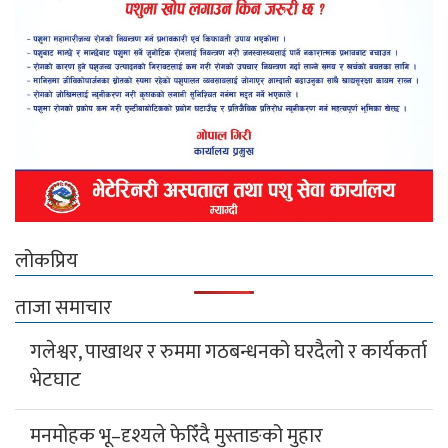
लोकप्रिय
ताजा समाचार
गलेश्वर, पाखाथर र रुममा गठबन्धनको घरदैलो र कार्यकर्ता
भेटघाट
मनमोहक भू–दृश्यले फेरिँदै मुस्ताङको मुहार