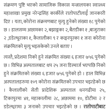
संक्रमण पुष्टि भएको सामाजिक विकास मन्त्रालयका स्वास्थ्य
महाशाखा प्रमुख नरेन्द्रसिंह कार्कीले रातोपाटीलार्ई जानकारी
दिए । यता, कोरोना संक्रमणबाट मृत्यु हुनेको संख्या १८ पुगेको
छ । हालसम्म अछामका २, बझाङ्गका २, बैतडीका १ ,बाजुराका
२ ,डडेल्धुराका १, कैलालीका ९ र कञ्चनपुरका १ जना कोरोना
संक्रमितको मृत्यु भइसकेको उनले बताए ।
त्यस्तै, प्रदेशमा निको हुने संक्रमित संख्या ६ हजार ७५६ पुगेको
छ । विभिन्न अस्पतालबाट थप २५ जना डिस्चार्ज भएपछि निको
हुने संक्रमितको संख्या ६ हजार ७५६ पुगेको हो । हाल विभिन्न
अस्पतालहरुमा १०९ कोरोना संक्रमितको उपचार भइरहेको छ
। कैलालीको सेती प्रादेशिक अस्पताल धनगढीमा २५,
टिकापुरमा ४१, महाकालीमा २८, अछाममा १०, डोटीमा २ र
डडेल्धुरामा ३ जनाको उपचार भइरहेको छ ।
रातोपाटीबाट