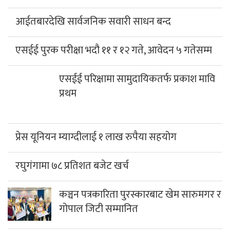
आईतबारदेखि सार्वजनिक सवारी साधन बन्द
एसईई पुरक परीक्षा भदौ ११ र १२ गते, आवेदन ५ गतेसम्म
एसईई परिक्षामा सामुदायिकतर्फ प्रकाश मावि प्रथम
प्रेस यूनियन म्याग्दीलाई १ लाख रुपैया सहयोग
रघुगंगामा ७८ प्रतिशत बजेट खर्च
कञ्चन पत्रकारिता पुरस्कारबाट खेम सारुमगर र
गोपाल जिटी सम्मानित
साउनको तेस्रो सोमबार गलेश्वरधाममा ३ लाख
३३ हजारभन्दा बढी भेटी संकलन