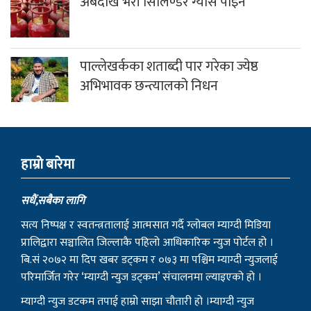
पाल्लेखर्कका शताब्दी पार गरेका ज्येष्ठ
अभिभावक छन्त्यालको निधन
हाम्राे बारेमा
सधैं,सबैका लागि
सत्य निष्पक्ष र स्वतन्त्रतालाई आत्मसात गर्दै ग्लोबल म्याग्दी मिडिया
प्रालिद्वारा सञ्चालित जिल्लाकै पहिलो आधिकारिक न्युज पोर्टल हो ।
बि.सं २०७२ मा दिप खबर डट्कम र ०७३ मा पश्चिम म्याग्दी न्युजलाई
परिमार्जित गरेर ‘म्याग्दी न्युज डट्कम’ संचालनमा ल्याइएको हो ।
म्याग्दी न्युज डटकम तपाई हाम्रो साझा चौतारी हो ।म्याग्दी न्युज
डटकमले स्थानिय, जिल्ला, राष्ट्रिय तथा अन्तराष्ट्रिय सहितको ताजा र
खोजमूलक समाचार, मनोरञ्जनात्मक सामाग्रिहरु र विचार निरन्तर