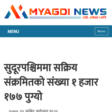
MENU
Menu
सुदूरपश्चिममा सक्रिय
संक्रमितको संख्या १ हजार
१७७ पुग्यो
२०७७, २५ आश्विन आईतवार ११:२२