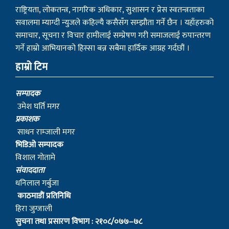
गर्ने हाम्रो आभियानको हिस्सा बन्न सबैमा हार्दिक आग्रह गर्दछौं ।
हाम्रो टिम
सम्पादक
उमेश घर्ति मगर
प्रकाशक
साधन राम्जाली मगर
भिडिओ सम्पादक
विशाल गोतामे
स‌ंवाददाता
धनिलाल गर्बुजा
काठमाडाैं प्रतिनिधि
हिरा जुग्जाली
सुचना तथा प्रसारण विभाग : २१०८/०७७–७८
संस्थापक
– बागबिर चोचाङ्गे पुन मगर