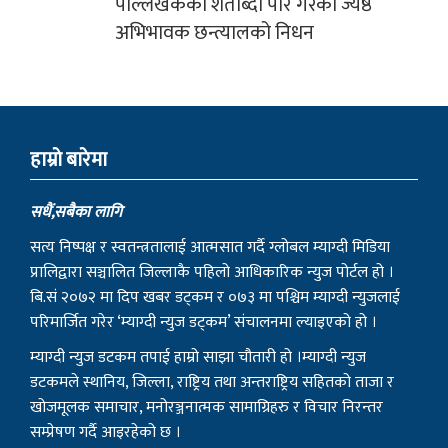
हाम्राे बारेमा
सधैं,सबैका लागि
सत्य निष्पक्ष र स्वतन्त्रतालाई आत्मसात गर्दै ग्लोबल म्याग्दी मिडिया
प्रालिद्वारा सञ्चालित जिल्लाकै पहिलो आधिकारिक न्युज पोर्टल हो ।
बि.सं २०७२ मा दिप खबर डट्कम र ०७३ मा पश्चिम म्याग्दी न्युजलाई
परिमार्जित गरेर ‘म्याग्दी न्युज डट्कम’ संचालनमा ल्याइएको हो ।
म्याग्दी न्युज डटकम तपाई हाम्रो साझा चौतारी हो ।म्याग्दी न्युज
डटकमले स्थानिय, जिल्ला, राष्ट्रिय तथा अन्तराष्ट्रिय सहितको ताजा र
खोजमूलक समाचार, मनोरञ्जनात्मक सामाग्रिहरु र विचार निरन्तर
सम्प्रेषण गर्दै आइरहेको छ ।
राष्ट्रियता, लोकतन्त्र, नागरिक अधिकार, सुशासन र प्रेस स्वतन्त्रताका
सवालमा म्याग्दी न्युजले कहिल्यै कसैसँग सम्झौता गर्ने छैन । यहाँहरुको
समाचार, सूचना र विचार हामीलाई सम्प्रेषण गरी समाजलाई रुपान्तरण