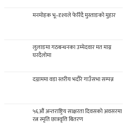
मनमोहक भू–दृश्यले फेरिँदै मुस्ताङको मुहार
लुलाङमा गठबन्धनका उम्मेदवार मत माग्न
घरदैलोमा
दग्नाममा वडा स्तरीय भदौरे गाउँसभा सम्पन्न
५६औं अन्तराष्ट्रिय साक्षरता दिवसको अवसरमा
रत्न स्मृति छात्रवृत्ति बितरण