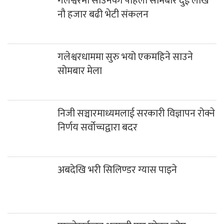
गलेश्वरमा साउनको पहिलो सोमबार दुई लाख
नौ हजार बढी भेटी संकलन
गलेश्वरधाममा सुरु भयो एकमहिने साउने
सोमबार मेला
निजी सञ्चारमाध्यमलाई सरकारी विज्ञापन रोक्ने
निर्णय सर्वोच्चद्वारा बदर
अबदेखि भरी सिलिण्डर ग्यास पाइने
पाल्लेखर्कका शताब्दी पार गरेका ज्येष्ठ
अभिभावक छन्त्यालको निधन