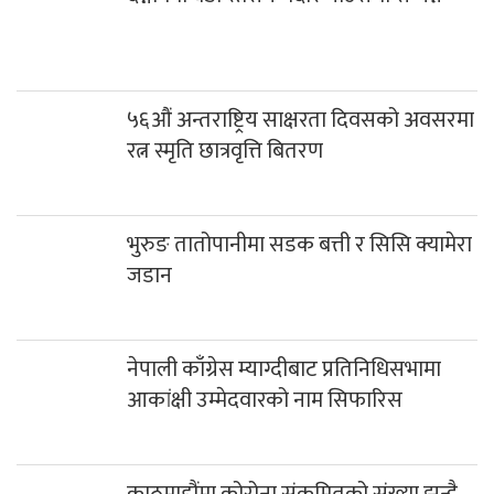
५६औं अन्तराष्ट्रिय साक्षरता दिवसको अवसरमा
रत्न स्मृति छात्रवृत्ति बितरण
भुरुङ तातोपानीमा सडक बत्ती र सिसि क्यामेरा
जडान
नेपाली काँग्रेस म्याग्दीबाट प्रतिनिधिसभामा
आकांक्षी उम्मेदवारको नाम सिफारिस
काठमाडौंमा कोरोना संक्रमितको संख्या झन्डै