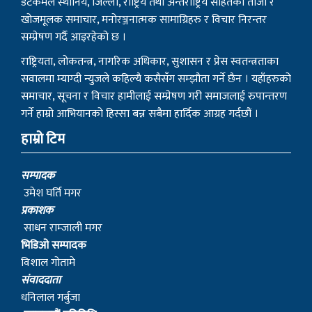
डटकमले स्थानिय, जिल्ला, राष्ट्रिय तथा अन्तराष्ट्रिय सहितको ताजा र
खोजमूलक समाचार, मनोरञ्जनात्मक सामाग्रिहरु र विचार निरन्तर
सम्प्रेषण गर्दै आइरहेको छ ।
राष्ट्रियता, लोकतन्त्र, नागरिक अधिकार, सुशासन र प्रेस स्वतन्त्रताका
सवालमा म्याग्दी न्युजले कहिल्यै कसैसँग सम्झौता गर्ने छैन । यहाँहरुको
समाचार, सूचना र विचार हामीलाई सम्प्रेषण गरी समाजलाई रुपान्तरण
गर्ने हाम्रो आभियानको हिस्सा बन्न सबैमा हार्दिक आग्रह गर्दछौं ।
हाम्रो टिम
सम्पादक
उमेश घर्ति मगर
प्रकाशक
साधन राम्जाली मगर
भिडिओ सम्पादक
विशाल गोतामे
स‌ंवाददाता
धनिलाल गर्बुजा