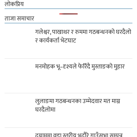
लोकप्रिय
ताजा समाचार
गलेश्वर, पाखाथर र रुममा गठबन्धनको घरदैलो
र कार्यकर्ता भेटघाट
मनमोहक भू–दृश्यले फेरिँदै मुस्ताङको मुहार
लुलाङमा गठबन्धनका उम्मेदवार मत माग्न
घरदैलोमा
दग्नाममा वडा स्तरीय भदौरे गाउँसभा सम्पन्न