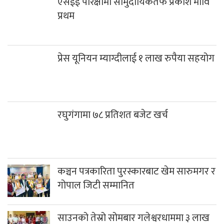
एसईई परिक्षामा सामुदायिकतर्फ प्रकाश मावि
प्रथम
प्रेस यूनियन म्याग्दीलाई १ लाख रुपैया सहयोग
रघुगंगामा ७८ प्रतिशत बजेट खर्च
कञ्चन पत्रकारिता पुरस्कारबाट खेम सारुमगर र
गोपाल जिटी सम्मानित
साउनको तेस्रो सोमबार गलेश्वरधाममा ३ लाख