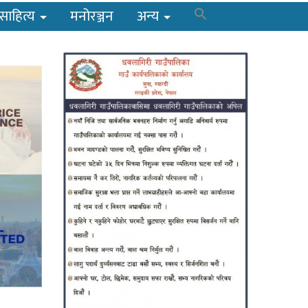
साहित्य
मनोरञ्जन
अन्य