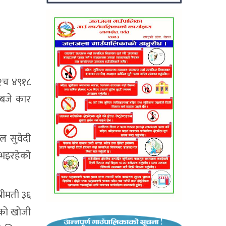
ग२च ४९१८
 बजे कार
ल सुवेदी
 भइरहेको
्रीमती ३६
ाको खोजी