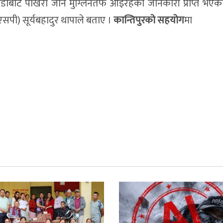
डौंबाट पोखरा जान मुग्लिनतर्फ आइरहेको जानकारी प्राप्त भए
एसपी) सूर्यबहादुर थापाले बताए ।
कान्तिपुरको सहयोग
मा