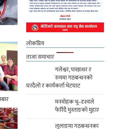
लोकप्रिय
ताजा समाचार
गलेश्वर, पाखाथर र
रुममा गठबन्धनको
घरदैलो र कार्यकर्ता भेटघाट
मबार
मनमोहक भू–दृश्यले
फेरिँदै मुस्ताङको मुहार
लुलाङमा गठबन्धनका