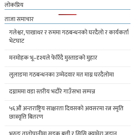
लोकप्रिय
ताजा समाचार
गलेश्वर, पाखाथर र रुममा गठबन्धनको घरदैलो र कार्यकर्ता
भेटघाट
मनमोहक भू–दृश्यले फेरिँदै मुस्ताङको मुहार
लुलाङमा गठबन्धनका उम्मेदवार मत माग्न घरदैलोमा
दग्नाममा वडा स्तरीय भदौरे गाउँसभा सम्पन्न
५६औं अन्तराष्ट्रिय साक्षरता दिवसको अवसरमा रत्न स्मृति
छात्रवृत्ति बितरण
भुरुङ तातोपानीमा सडक बत्ती र सिसि क्यामेरा जडान