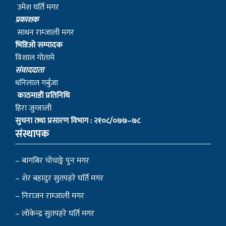
उमेश घर्ति मगर
प्रकाशक
साधन राम्जाली मगर
भिडिओ सम्पादक
विशाल गोतामे
स‌ंवाददाता
धनिलाल गर्बुजा
काठमाडाैं प्रतिनिधि
हिरा जुग्जाली
सुचना तथा प्रसारण विभाग : २१०८/०७७–७८
संस्थापक
– बागबिर चोचाङ्गे पुन मगर
– शेर बहादुर सुतपहरे घर्ति मगर
– निराजन राम्जाली मगर
– लोकेन्द्र सुतपहरे घर्ति मगर