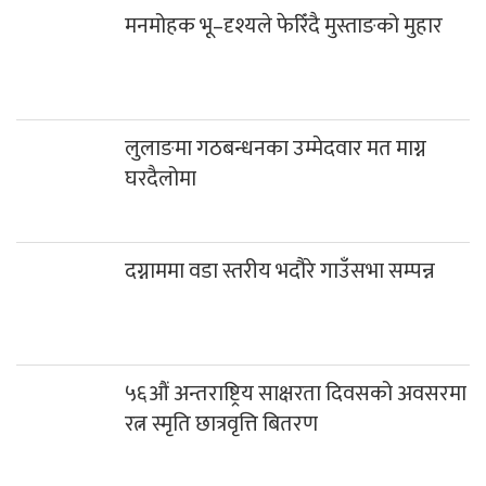
मनमोहक भू–दृश्यले फेरिँदै मुस्ताङको मुहार
लुलाङमा गठबन्धनका उम्मेदवार मत माग्न
घरदैलोमा
दग्नाममा वडा स्तरीय भदौरे गाउँसभा सम्पन्न
५६औं अन्तराष्ट्रिय साक्षरता दिवसको अवसरमा
रत्न स्मृति छात्रवृत्ति बितरण