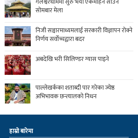
गलेश्वरधाममा सुरु भयो एकमहिने साउने
सोमबार मेला
निजी सञ्चारमाध्यमलाई सरकारी विज्ञापन रोक्ने
निर्णय सर्वोच्चद्वारा बदर
अबदेखि भरी सिलिण्डर ग्यास पाइने
पाल्लेखर्कका शताब्दी पार गरेका ज्येष्ठ
अभिभावक छन्त्यालको निधन
हाम्राे बारेमा