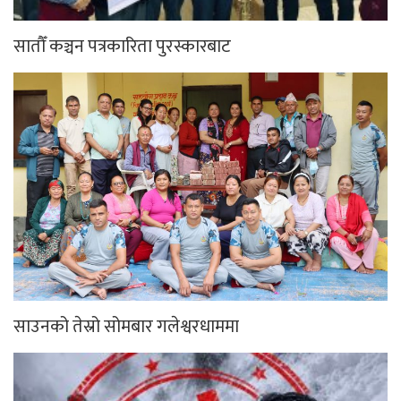
सातौँ कञ्चन पत्रकारिता पुरस्कारबाट
साउनको तेस्रो सोमबार गलेश्वरधाममा