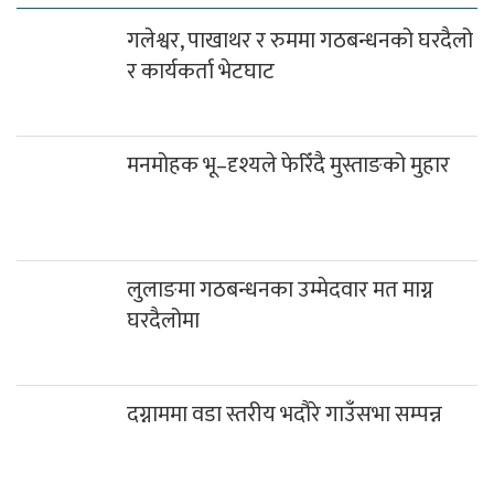
गलेश्वर, पाखाथर र रुममा गठबन्धनको घरदैलो
र कार्यकर्ता भेटघाट
मनमोहक भू–दृश्यले फेरिँदै मुस्ताङको मुहार
लुलाङमा गठबन्धनका उम्मेदवार मत माग्न
घरदैलोमा
दग्नाममा वडा स्तरीय भदौरे गाउँसभा सम्पन्न