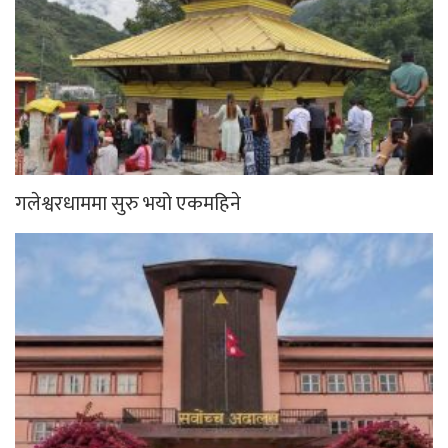
गलेश्वरधाममा सुरु भयो एकमहिने