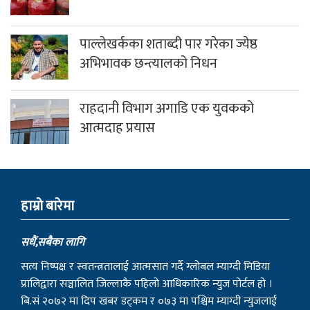
पाल्लेखर्कका शताब्दी पार गरेका ज्येष्ठ
अभिभावक छन्त्यालको निधन
राहदानी विभाग अगाडि एक युवकको
आत्मदाह प्रयास
हाम्राे बारेमा
सधैं,सबैका लागि
सत्य निष्पक्ष र स्वतन्त्रतालाई आत्मसात गर्दै ग्लोबल म्याग्दी मिडिया
प्रालिद्वारा सञ्चालित जिल्लाकै पहिलो आधिकारिक न्युज पोर्टल हो ।
बि.सं २०७२ मा दिप खबर डट्कम र ०७३ मा पश्चिम म्याग्दी न्युजलाई