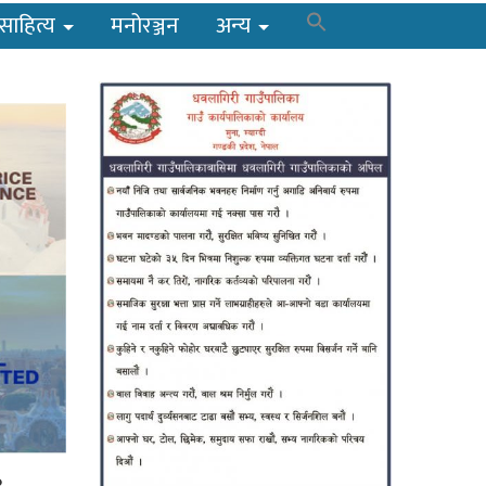
साहित्य
मनोरञ्जन
अन्य