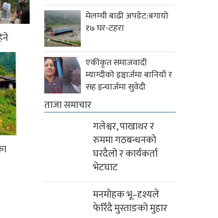
मेलम्ची बाढी अपडेट:बगायो
१७ घर-टहरा
िने
एकीकृत समाजवादी
म्याग्दीको इञ्चार्जमा बानियाँ र
सह इन्चार्जमा सुवेदी
ताजा समाचार
गलेश्वर, पाखाथर र
रुममा गठबन्धनको
का
घरदैलो र कार्यकर्ता
भेटघाट
मनमोहक भू–दृश्यले
फेरिँदै मुस्ताङको मुहार