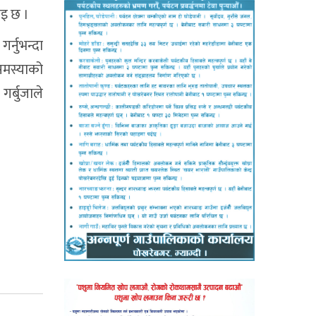
ाइ छ ।
र्नुभन्दा
मस्याको
गर्बुजाले