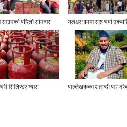
मा साउनको पहिलो सोमबार
गलेश्वरधाममा सुरु भयो एकमह
भरी सिलिण्डर ग्यास
पाल्लेखर्कका शताब्दी पार गरे