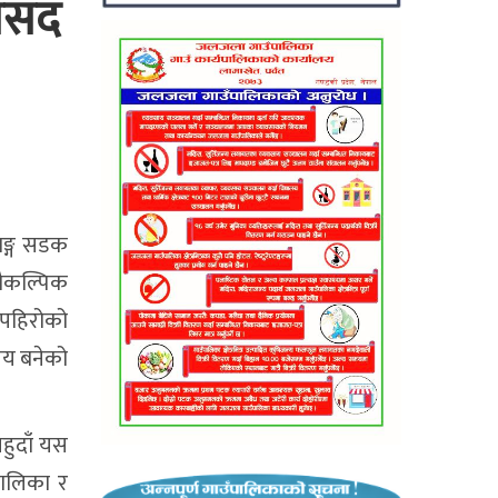
ांसद
ाङ्ग सडक
बैकल्पिक
 पहिरोको
षय बनेको
हुदाँ यस
मालिका र