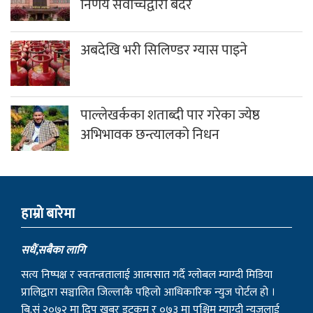
निर्णय सर्वोच्चद्वारा बदर
अबदेखि भरी सिलिण्डर ग्यास पाइने
पाल्लेखर्कका शताब्दी पार गरेका ज्येष्ठ
अभिभावक छन्त्यालको निधन
हाम्राे बारेमा
सधैं,सबैका लागि
सत्य निष्पक्ष र स्वतन्त्रतालाई आत्मसात गर्दै ग्लोबल म्याग्दी मिडिया
प्रालिद्वारा सञ्चालित जिल्लाकै पहिलो आधिकारिक न्युज पोर्टल हो ।
बि.सं २०७२ मा दिप खबर डट्कम र ०७३ मा पश्चिम म्याग्दी न्युजलाई