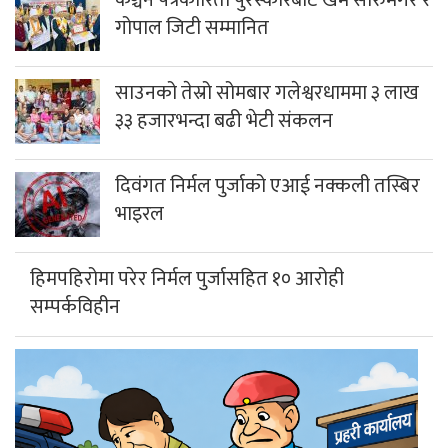
कञ्चन पत्रकारिता पुरस्कारबाट खेम सारुमगर र
गोपाल जिटी सम्मानित
साउनको तेस्रो सोमबार गलेश्वरधाममा ३ लाख
३३ हजारभन्दा बढी भेटी संकलन
दिवंगत निर्मल पुर्जाको एआई नक्कली तस्बिर
भाइरल
हिमपहिरोमा परेर निर्मल पुर्जासहित १० आरोही
सम्पर्कविहीन