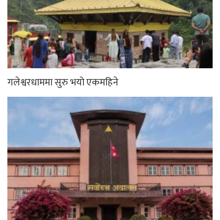
गलेश्वरधाममा सुरु भयो एकमहिने