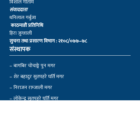
विशाल गोतामे
स‌ंवाददाता
धनिलाल गर्बुजा
काठमाडाैं प्रतिनिधि
हिरा जुग्जाली
सुचना तथा प्रसारण विभाग : २१०८/०७७–७८
संस्थापक
– बागबिर चोचाङ्गे पुन मगर
– शेर बहादुर सुतपहरे घर्ति मगर
– निराजन राम्जाली मगर
– लोकेन्द्र सुतपहरे घर्ति मगर
– रबहादुर राम्जालि मगर