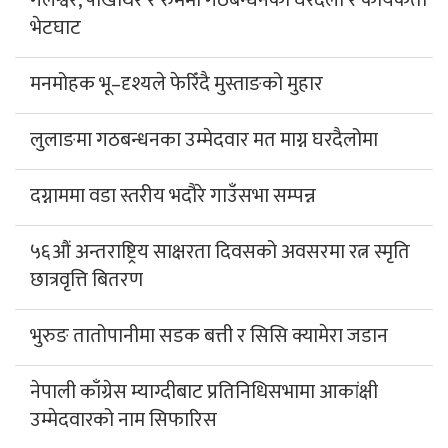
गलेश्वर, पाखाथर र रुममा गठबन्धनको घरदैलो र कार्यकर्ता
भेटघाट
मनमोहक भू–दृश्यले फेरिँदै मुस्ताङको मुहार
लुलाङमा गठबन्धनका उम्मेदवार मत माग्न घरदैलोमा
दग्नाममा वडा स्तरीय भदौरे गाउँसभा सम्पन्न
५६औं अन्तराष्ट्रिय साक्षरता दिवसको अवसरमा रत्न स्मृति
छात्रवृत्ति बितरण
भुरुङ तातोपानीमा सडक बत्ती र सिसि क्यामेरा जडान
नेपाली काँग्रेस म्याग्दीबाट प्रतिनिधिसभामा आकांक्षी
उम्मेदवारको नाम सिफारिस