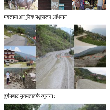
मंगलामा आधुनिक पशुपालन अभियान
दुर्गमबाट सुगमतातर्फ रघुगंगा :