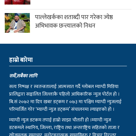
पाल्लेखर्कका शताब्दी पार गरेका ज्येष्ठ
अभिभावक छन्त्यालको निधन
हाम्राे बारेमा
सधैं,सबैका लागि
सत्य निष्पक्ष र स्वतन्त्रतालाई आत्मसात गर्दै ग्लोबल म्याग्दी मिडिया
प्रालिद्वारा सञ्चालित जिल्लाकै पहिलो आधिकारिक न्युज पोर्टल हो ।
बि.सं २०७२ मा दिप खबर डट्कम र ०७३ मा पश्चिम म्याग्दी न्युजलाई
परिमार्जित गरेर ‘म्याग्दी न्युज डट्कम’ संचालनमा ल्याइएको हो ।
म्याग्दी न्युज डटकम तपाई हाम्रो साझा चौतारी हो ।म्याग्दी न्युज
डटकमले स्थानिय, जिल्ला, राष्ट्रिय तथा अन्तराष्ट्रिय सहितको ताजा र
खोजमूलक समाचार, मनोरञ्जनात्मक सामाग्रिहरु र विचार निरन्तर