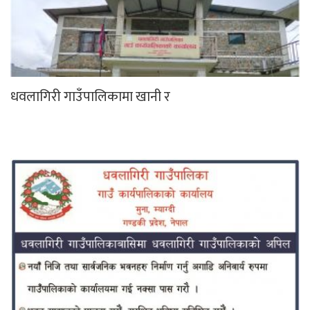
धवलागिरी गाउँपालिकामा खानी र