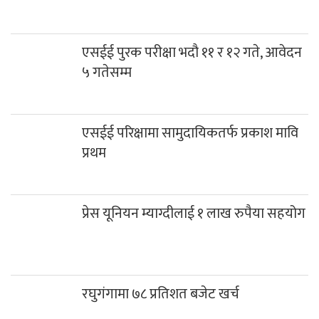
एसईई पुरक परीक्षा भदौ ११ र १२ गते, आवेदन ५ गतेसम्म
एसईई परिक्षामा सामुदायिकतर्फ प्रकाश मावि प्रथम
प्रेस यूनियन म्याग्दीलाई १ लाख रुपैया सहयोग
रघुगंगामा ७८ प्रतिशत बजेट खर्च
कञ्चन पत्रकारिता पुरस्कारबाट खेम सारुमगर र
गोपाल जिटी सम्मानित
साउनको तेस्रो सोमबार गलेश्वरधाममा ३ लाख
३३ हजारभन्दा बढी भेटी संकलन