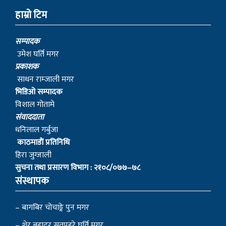
सुचना तथा प्रसारण विभाग : २१०८/०७७–७८
संस्थापक
– बागबिर चोचाङ्गे पुन मगर
– शेर बहादुर सुतपहरे घर्ति मगर
– निराजन राम्जाली मगर
– लोकेन्द्र सुतपहरे घर्ति मगर
– रबहादुर राम्जालि मगर
© 2022 myagdinews.com, All Right Reserved.