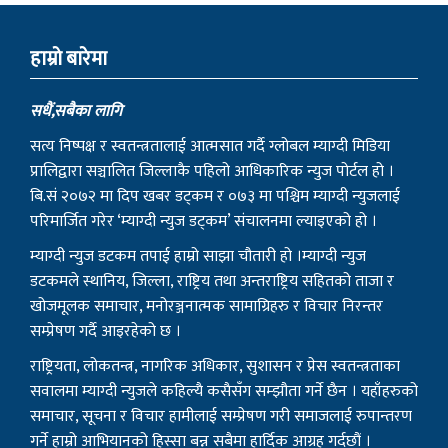
सम्प्रेषण गर्दै आइरहेको छ ।
राष्ट्रियता, लोकतन्त्र, नागरिक अधिकार, सुशासन र प्रेस स्वतन्त्रताका
सवालमा म्याग्दी न्युजले कहिल्यै कसैसँग सम्झौता गर्ने छैन । यहाँहरुको
समाचार, सूचना र विचार हामीलाई सम्प्रेषण गरी समाजलाई रुपान्तरण
गर्ने हाम्रो आभियानको हिस्सा बन्न सबैमा हार्दिक आग्रह गर्दछौं ।
हाम्रो टिम
सम्पादक
उमेश घर्ति मगर
प्रकाशक
साधन राम्जाली मगर
भिडिओ सम्पादक
विशाल गोतामे
स‌ंवाददाता
धनिलाल गर्बुजा
काठमाडाैं प्रतिनिधि
हिरा जुग्जाली