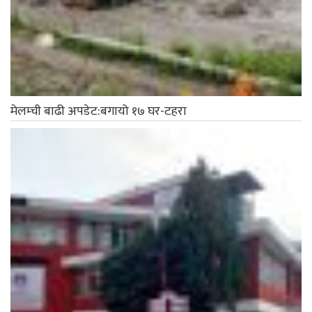
मेलम्ची बाढी अपडेट:बगायो १७ घर-टहरा