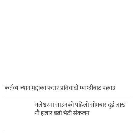
कर्तव्य ज्यान मुद्दाका फरार प्रतिवादी म्याग्दीबाट पक्राउ
गलेश्वरमा साउनको पहिलो सोमबार दुई लाख
नौ हजार बढी भेटी संकलन
गलेश्वरधाममा सुरु भयो एकमहिने साउने
सोमबार मेला
निजी सञ्चारमाध्यमलाई सरकारी विज्ञापन रोक्ने
निर्णय सर्वोच्चद्वारा बदर
अबदेखि भरी सिलिण्डर ग्यास पाइने