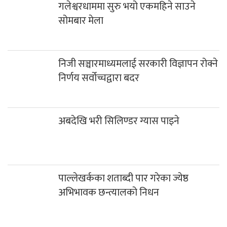
पाल्लेखर्कका शताब्दी पार गरेका ज्येष्ठ
अभिभावक छन्त्यालको निधन
हाम्राे बारेमा
सधैं,सबैका लागि
सत्य निष्पक्ष र स्वतन्त्रतालाई आत्मसात गर्दै ग्लोबल म्याग्दी मिडिया
प्रालिद्वारा सञ्चालित जिल्लाकै पहिलो आधिकारिक न्युज पोर्टल हो ।
बि.सं २०७२ मा दिप खबर डट्कम र ०७३ मा पश्चिम म्याग्दी न्युजलाई
परिमार्जित गरेर ‘म्याग्दी न्युज डट्कम’ संचालनमा ल्याइएको हो ।
म्याग्दी न्युज डटकम तपाई हाम्रो साझा चौतारी हो ।म्याग्दी न्युज
डटकमले स्थानिय, जिल्ला, राष्ट्रिय तथा अन्तराष्ट्रिय सहितको ताजा र
खोजमूलक समाचार, मनोरञ्जनात्मक सामाग्रिहरु र विचार निरन्तर