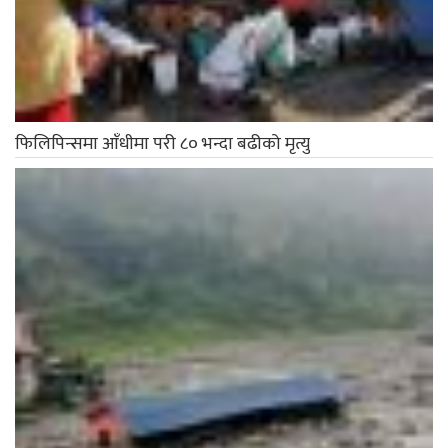
फिलिपिन्समा आँधीमा परी ८० भन्दा बढीको मृत्यु