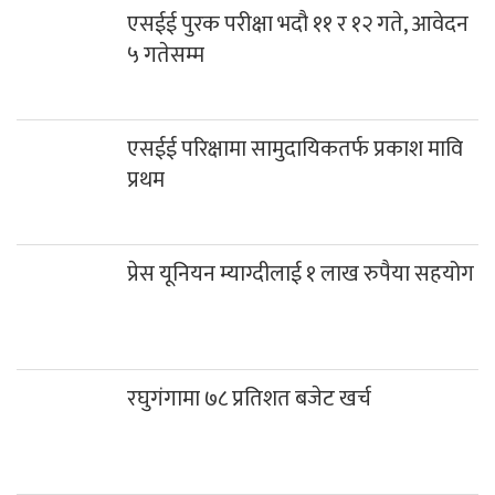
एसईई परिक्षामा सामुदायिकतर्फ प्रकाश मावि
प्रथम
प्रेस यूनियन म्याग्दीलाई १ लाख रुपैया सहयोग
रघुगंगामा ७८ प्रतिशत बजेट खर्च
साउनको तेस्रो सोमबार गलेश्वरधाममा ३ लाख
३३ हजारभन्दा बढी भेटी संकलन