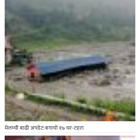
मेलम्ची बाढी अपडेट:बगायो १७ घर-टहरा