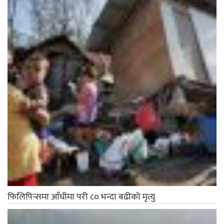
फिलिपिन्समा आँधीमा परी ८० भन्दा बढीको मृत्यु