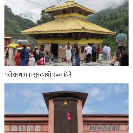
गलेश्वरधाममा सुरु भयो एकमहिने