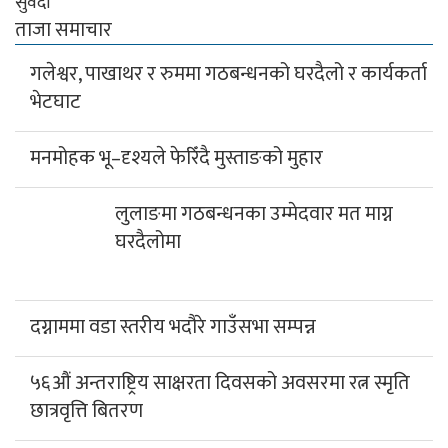
सुवेदी
ताजा समाचार
गलेश्वर, पाखाथर र रुममा गठबन्धनको घरदैलो र कार्यकर्ता
भेटघाट
मनमोहक भू–दृश्यले फेरिँदै मुस्ताङको मुहार
लुलाङमा गठबन्धनका उम्मेदवार मत माग्न घरदैलोमा
दग्नाममा वडा स्तरीय भदौरे गाउँसभा सम्पन्न
५६औं अन्तराष्ट्रिय साक्षरता दिवसको अवसरमा रत्न स्मृति
छात्रवृत्ति बितरण
भुरुङ तातोपानीमा सडक बत्ती र सिसि क्यामेरा जडान