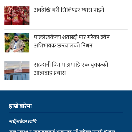
पाल्लेखर्कका शताब्दी पार गरेका ज्येष्ठ
अभिभावक छन्त्यालको निधन
राहदानी विभाग अगाडि एक युवकको
आत्मदाह प्रयास
हाम्राे बारेमा
सधैं,सबैका लागि
सत्य निष्पक्ष र स्वतन्त्रतालाई आत्मसात गर्दै ग्लोबल म्याग्दी मिडिया
प्रालिद्वारा सञ्चालित जिल्लाकै पहिलो आधिकारिक न्युज पोर्टल हो ।
बि.सं २०७२ मा दिप खबर डट्कम र ०७३ मा पश्चिम म्याग्दी न्युजलाई