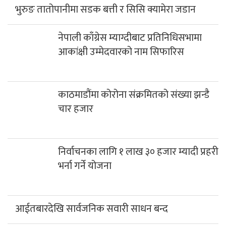
नेपाली काँग्रेस म्याग्दीबाट प्रतिनिधिसभामा
आकांक्षी उम्मेदवारको नाम सिफारिस
काठमाडौंमा कोरोना संक्रमितको संख्या झन्डै
चार हजार
निर्वाचनका लागि १ लाख ३० हजार म्यादी प्रहरी
भर्ना गर्ने योजना
आईतबारदेखि सार्वजनिक सवारी साधन बन्द
एसईई पुरक परीक्षा भदौ ११ र १२ गते, आवेदन
५ गतेसम्म