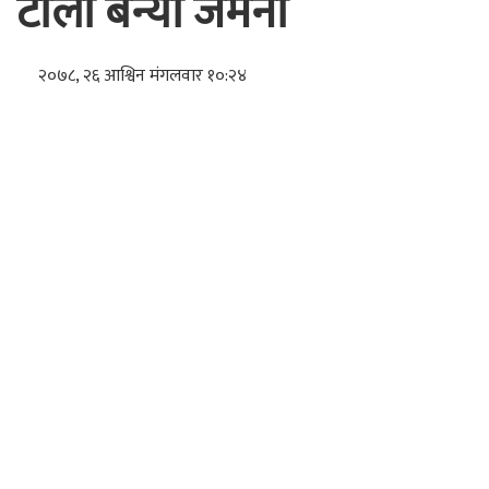
टोली बन्यो जर्मनी
२०७८, २६ आश्विन मंगलवार १०:२४