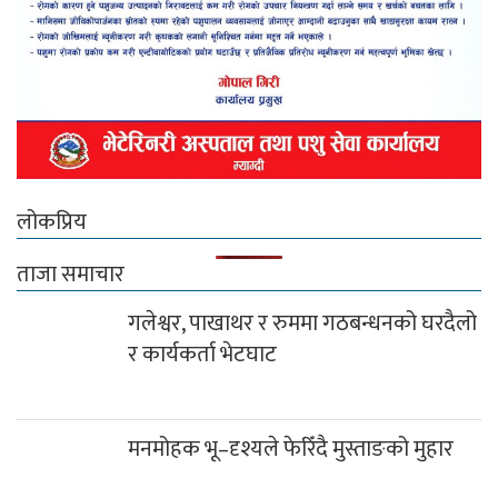
लोकप्रिय
ताजा समाचार
गलेश्वर, पाखाथर र रुममा गठबन्धनको घरदैलो
र कार्यकर्ता भेटघाट
मनमोहक भू–दृश्यले फेरिँदै मुस्ताङको मुहार