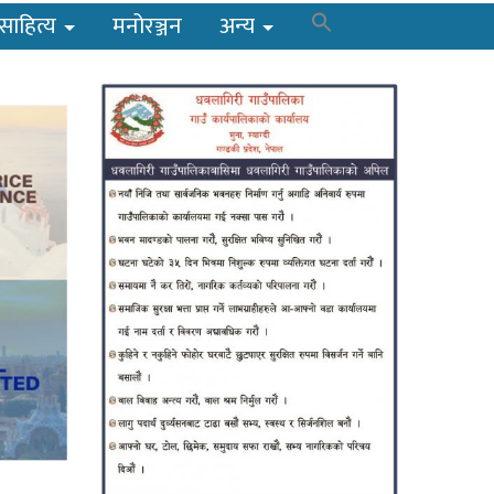
साहित्य
मनोरञ्जन
अन्य