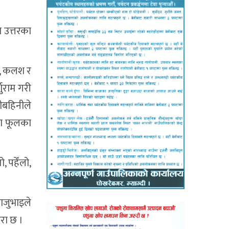
ा उत्तरका
ो, कलश र
शुराम गरी
ीबहिनीले
का फूलका
, पहेँलो,
ाजुभाइले
परा छ ।