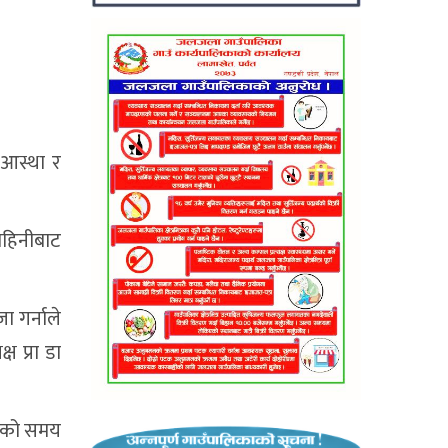
 आस्था र
ीबहिनीबाट
 गर्नाले
्ष प्रा डा
्तको समय