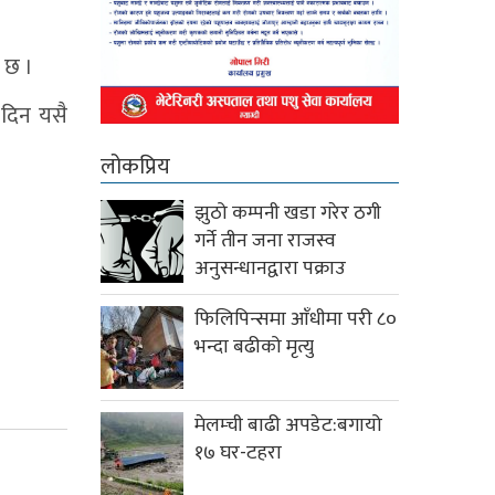
 छ ।
 दिन यसै
लोकप्रिय
झुठो कम्पनी खडा गरेर ठगी
गर्ने तीन जना राजस्व
अनुसन्धानद्वारा पक्राउ
फिलिपिन्समा आँधीमा परी ८०
भन्दा बढीको मृत्यु
मेलम्ची बाढी अपडेट:बगायो
१७ घर-टहरा