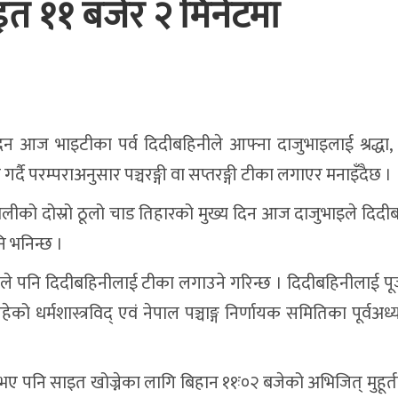
त ११ बजेर २ मिनेटमा
दिन आज भाइटीका पर्व दिदीबहिनीले आफ्ना दाजुभाइलाई श्रद्धा,
ना गर्दै परम्पराअनुसार पञ्चरङ्गी वा सप्तरङ्गी टीका लगाएर मनाइँदैछ ।
े नेपालीको दोस्रो ठूलो चाड तिहारको मुख्य दिन आज दाजुभाइले दिद
ि भनिन्छ ।
 पनि दिदीबहिनीलाई टीका लगाउने गरिन्छ । दिदीबहिनीलाई पूजा
रहेको धर्मशास्त्रविद् एवं नेपाल पञ्चाङ्ग निर्णायक समितिका पूर्वअध्यक
 पनि साइत खोज्नेका लागि बिहान ११ः०२ बजेको अभिजित् मुहूर