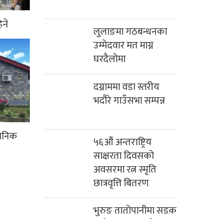
िने
लुलाङमा गठबन्धनका
उम्मेदवार मत माग्न
घरदैलोमा
दग्नाममा वडा स्तरीय
भदौरे गाउँसभा सम्पन्न
धानिक
५६औं अन्तराष्ट्रिय
साक्षरता दिवसको
अवसरमा रत्न स्मृति
छात्रवृत्ति बितरण
भुरुङ तातोपानीमा सडक