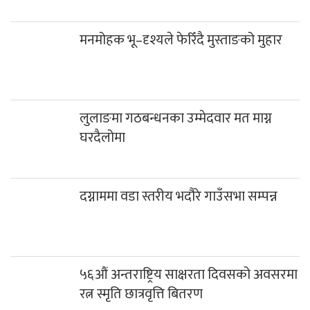
मनमोहक भू–दृश्यले फेरिँदै मुस्ताङको मुहार
लुलाङमा गठबन्धनका उम्मेदवार मत माग्न
घरदैलोमा
दग्नाममा वडा स्तरीय भदौरे गाउँसभा सम्पन्न
५६औं अन्तराष्ट्रिय साक्षरता दिवसको अवसरमा
रत्न स्मृति छात्रवृत्ति बितरण