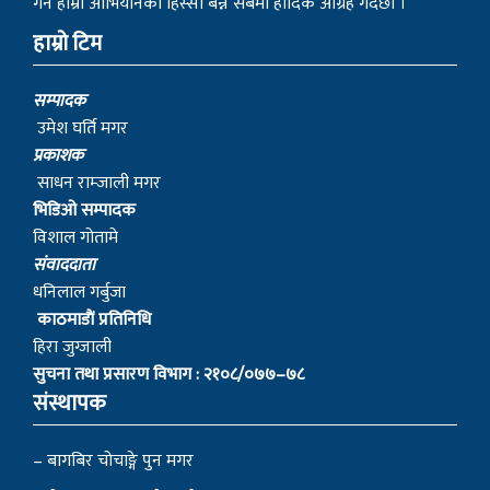
गर्ने हाम्रो आभियानको हिस्सा बन्न सबैमा हार्दिक आग्रह गर्दछौं ।
हाम्रो टिम
सम्पादक
उमेश घर्ति मगर
प्रकाशक
साधन राम्जाली मगर
भिडिओ सम्पादक
विशाल गोतामे
स‌ंवाददाता
धनिलाल गर्बुजा
काठमाडाैं प्रतिनिधि
हिरा जुग्जाली
सुचना तथा प्रसारण विभाग : २१०८/०७७–७८
संस्थापक
– बागबिर चोचाङ्गे पुन मगर