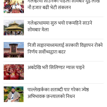
गलेश्वरमा साउनको पहिलो सोमबार दुई लाख
नौ हजार बढी भेटी संकलन
गलेश्वरधाममा सुरु भयो एकमहिने साउने
सोमबार मेला
निजी सञ्चारमाध्यमलाई सरकारी विज्ञापन रोक्ने
निर्णय सर्वोच्चद्वारा बदर
अबदेखि भरी सिलिण्डर ग्यास पाइने
पाल्लेखर्कका शताब्दी पार गरेका ज्येष्ठ
अभिभावक छन्त्यालको निधन