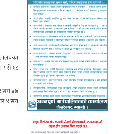
त्रालयका
ा गरी ६८
 ९ सय ४७
जार ४ सय