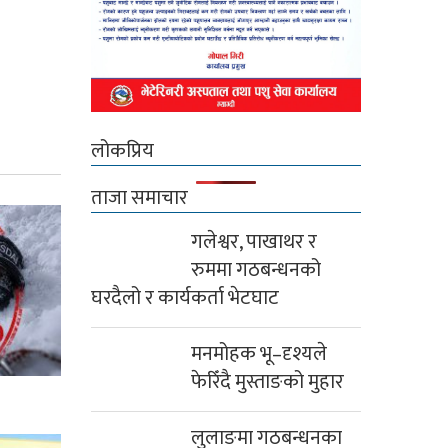
लोकप्रिय
ताजा समाचार
गलेश्वर, पाखाथर र
रुममा गठबन्धनको
घरदैलो र कार्यकर्ता भेटघाट
मनमोहक भू–दृश्यले
फेरिँदै मुस्ताङको मुहार
लुलाङमा गठबन्धनका