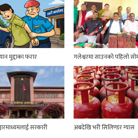
्यान मुद्दाका फरार
गलेश्वरमा साउनको पहिलो सो
्चारमाध्यमलाई सरकारी
अबदेखि भरी सिलिण्डर ग्यास