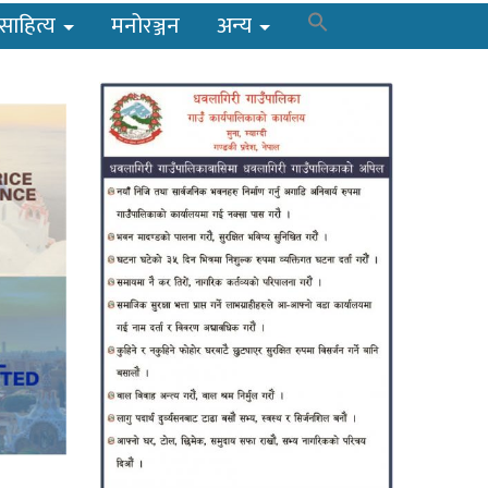
साहित्य
मनोरञ्जन
अन्य