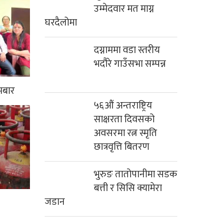
उम्मेदवार मत माग्न
घरदैलोमा
दग्नाममा वडा स्तरीय
भदौरे गाउँसभा सम्पन्न
मबार
५६औं अन्तराष्ट्रिय
साक्षरता दिवसको
अवसरमा रत्न स्मृति
छात्रवृत्ति बितरण
भुरुङ तातोपानीमा सडक
बत्ती र सिसि क्यामेरा
जडान