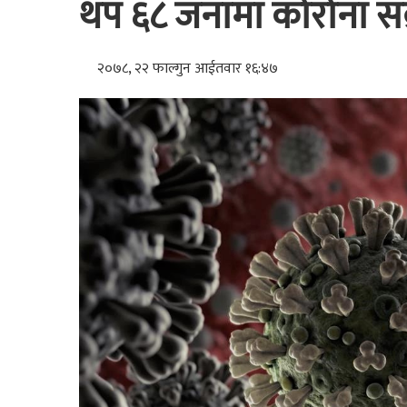
थप ६८ जनामा कोरोना संक्
२०७८, २२ फाल्गुन आईतवार १६:४७