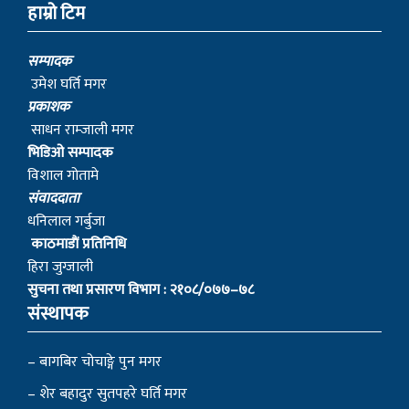
हाम्रो टिम
सम्पादक
उमेश घर्ति मगर
प्रकाशक
साधन राम्जाली मगर
भिडिओ सम्पादक
विशाल गोतामे
स‌ंवाददाता
धनिलाल गर्बुजा
काठमाडाैं प्रतिनिधि
हिरा जुग्जाली
सुचना तथा प्रसारण विभाग : २१०८/०७७–७८
संस्थापक
– बागबिर चोचाङ्गे पुन मगर
– शेर बहादुर सुतपहरे घर्ति मगर