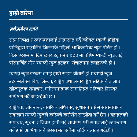
हाम्राे बारेमा
सधैं,सबैका लागि
सत्य निष्पक्ष र स्वतन्त्रतालाई आत्मसात गर्दै ग्लोबल म्याग्दी मिडिया
प्रालिद्वारा सञ्चालित जिल्लाकै पहिलो आधिकारिक न्युज पोर्टल हो ।
बि.सं २०७२ मा दिप खबर डट्कम र ०७३ मा पश्चिम म्याग्दी न्युजलाई
परिमार्जित गरेर ‘म्याग्दी न्युज डट्कम’ संचालनमा ल्याइएको हो ।
म्याग्दी न्युज डटकम तपाई हाम्रो साझा चौतारी हो ।म्याग्दी न्युज
डटकमले स्थानिय, जिल्ला, राष्ट्रिय तथा अन्तराष्ट्रिय सहितको ताजा र
खोजमूलक समाचार, मनोरञ्जनात्मक सामाग्रिहरु र विचार निरन्तर
सम्प्रेषण गर्दै आइरहेको छ ।
राष्ट्रियता, लोकतन्त्र, नागरिक अधिकार, सुशासन र प्रेस स्वतन्त्रताका
सवालमा म्याग्दी न्युजले कहिल्यै कसैसँग सम्झौता गर्ने छैन । यहाँहरुको
समाचार, सूचना र विचार हामीलाई सम्प्रेषण गरी समाजलाई रुपान्तरण
गर्ने हाम्रो आभियानको हिस्सा बन्न सबैमा हार्दिक आग्रह गर्दछौं ।