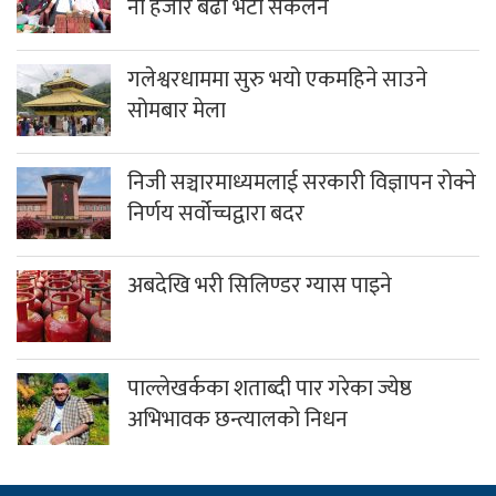
नौ हजार बढी भेटी संकलन
गलेश्वरधाममा सुरु भयो एकमहिने साउने
सोमबार मेला
निजी सञ्चारमाध्यमलाई सरकारी विज्ञापन रोक्ने
निर्णय सर्वोच्चद्वारा बदर
अबदेखि भरी सिलिण्डर ग्यास पाइने
पाल्लेखर्कका शताब्दी पार गरेका ज्येष्ठ
अभिभावक छन्त्यालको निधन