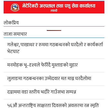
लोकप्रिय
ताजा समाचार
गलेश्वर, पाखाथर र रुममा गठबन्धनको घरदैलो र कार्यकर्ता
भेटघाट
मनमोहक भू–दृश्यले फेरिँदै मुस्ताङको मुहार
लुलाङमा गठबन्धनका उम्मेदवार मत माग्न घरदैलोमा
दग्नाममा वडा स्तरीय भदौरे गाउँसभा सम्पन्न
५६औं अन्तराष्ट्रिय साक्षरता दिवसको अवसरमा रत्न स्मृति