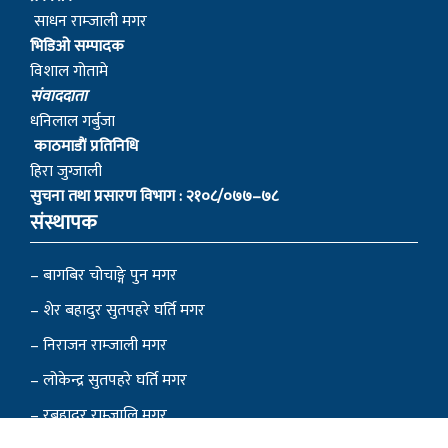
साधन राम्जाली मगर
भिडिओ सम्पादक
विशाल गोतामे
स‌ंवाददाता
धनिलाल गर्बुजा
काठमाडाैं प्रतिनिधि
हिरा जुग्जाली
सुचना तथा प्रसारण विभाग : २१०८/०७७–७८
संस्थापक
– बागबिर चोचाङ्गे पुन मगर
– शेर बहादुर सुतपहरे घर्ति मगर
– निराजन राम्जाली मगर
– लोकेन्द्र सुतपहरे घर्ति मगर
– रबहादुर राम्जालि मगर