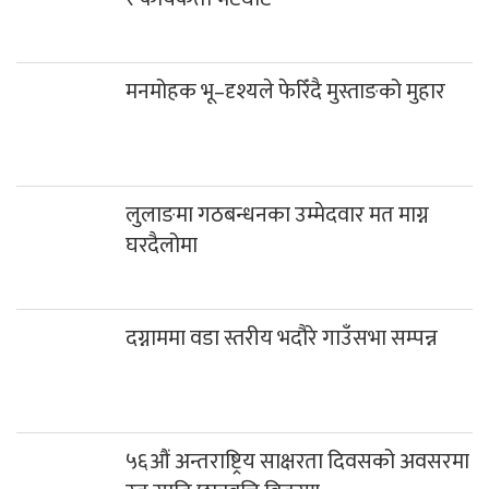
मनमोहक भू–दृश्यले फेरिँदै मुस्ताङको मुहार
लुलाङमा गठबन्धनका उम्मेदवार मत माग्न
घरदैलोमा
दग्नाममा वडा स्तरीय भदौरे गाउँसभा सम्पन्न
५६औं अन्तराष्ट्रिय साक्षरता दिवसको अवसरमा