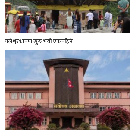
गलेश्वरधाममा सुरु भयो एकमहिने