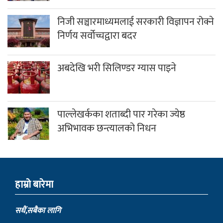
निजी सञ्चारमाध्यमलाई सरकारी विज्ञापन रोक्ने
निर्णय सर्वोच्चद्वारा बदर
अबदेखि भरी सिलिण्डर ग्यास पाइने
पाल्लेखर्कका शताब्दी पार गरेका ज्येष्ठ
अभिभावक छन्त्यालको निधन
हाम्राे बारेमा
सधैं,सबैका लागि