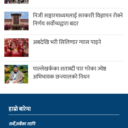
निजी सञ्चारमाध्यमलाई सरकारी विज्ञापन रोक्ने
निर्णय सर्वोच्चद्वारा बदर
अबदेखि भरी सिलिण्डर ग्यास पाइने
पाल्लेखर्कका शताब्दी पार गरेका ज्येष्ठ
अभिभावक छन्त्यालको निधन
हाम्राे बारेमा
सधैं,सबैका लागि