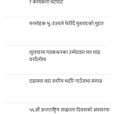
र कार्यकर्ता भेटघाट
मनमोहक भू–दृश्यले फेरिँदै मुस्ताङको मुहार
लुलाङमा गठबन्धनका उम्मेदवार मत माग्न
घरदैलोमा
दग्नाममा वडा स्तरीय भदौरे गाउँसभा सम्पन्न
५६औं अन्तराष्ट्रिय साक्षरता दिवसको अवसरमा