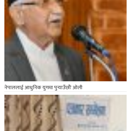
नेपाललाई आधुनिक युगमा पुर्‍याउँछौंः ओली