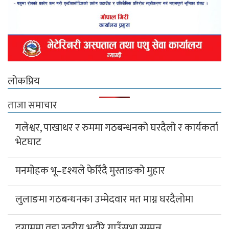
लोकप्रिय
ताजा समाचार
गलेश्वर, पाखाथर र रुममा गठबन्धनको घरदैलो र कार्यकर्ता
भेटघाट
मनमोहक भू–दृश्यले फेरिँदै मुस्ताङको मुहार
लुलाङमा गठबन्धनका उम्मेदवार मत माग्न घरदैलोमा
दग्नाममा वडा स्तरीय भदौरे गाउँसभा सम्पन्न