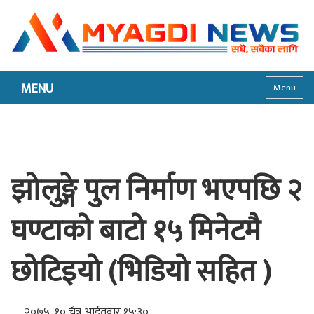
MENU
Menu
झोलुङ्गे पुल निर्माण भएपछि २
घण्टाको बाटो १५ मिनेटमै
छोटिइयो (भिडियो सहित )
२०७५, १० चैत्र आईतवार १५:३०